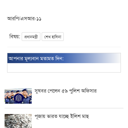
আরপি/এসআর-১১
বিষয়:
প্রধানমন্ত্রী
শেখ হাসিনা
আপনার মূল্যবান মতামত দিন:
সুখবর পেলেন ৫৯ পুলিশ অফিসার
পূজায় ভারত যাচ্ছে ইলিশ মাছ