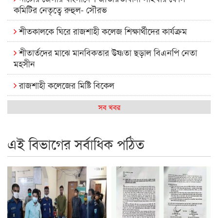
কমিটির নেতৃত্বে রুহুল- সৌরভ
শীতকালকে ঘিরে রাজশাহী কলেজ শিক্ষার্থীদের কার্যক্রম
শীতার্তদের মাঝে মানবিকতার উষ্ণতা ছড়াল বিএনপি নেতা
মহসীন
রাজশাহী কলেজের মিষ্টি বিকেল
কেমন আছে আমাদের দেশের মধ্যবিত্তরা
সব খবর
রাজশাহী কলেজ ক্যারিয়ার ক্লাবের নেতৃত্বে ইসমাইল- বিশাল
এই বিভাগের সর্বাধিক পঠিত
রাজশাইন একাডেমির ফল প্রকাশ ও পুরস্কার বিতরণ
রাজশাহী কলেজের শিক্ষার্থী শাখাওয়াত পেলেন স্টার এক্সিলেন্স
অ্যাওয়ার্ড
বিশ্ব নদী বিবস উপলক্ষে নদী সুরক্ষায় নাওযাত্রা