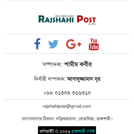
সম্পাদক:
শামীম কবীর
নির্বাহী সম্পাদক:
আসাদুজ্জামান নূর
+৮৮ ০১৩০৯ ৩৬৬৩১০
rajshahipost@gmail.com
যোগাযোগের ঠিকানা: দড়িখরবোনা, বোয়ালিয়া, রাজশাহী।
কপিরাইট © ২০২৬
রাজশাহী পোষ্ট