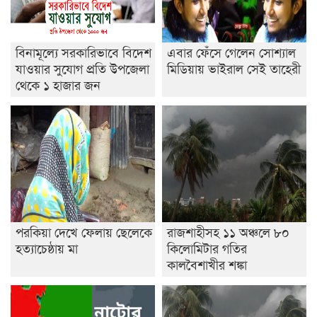
বিনামূল্যে সরকারিভাবে বিদেশ
এবার ফেঁসে গেলেন সোশ্যাল
যাওয়ার সুযোগ প্রতি উপজেলা
মিডিয়ায় ভাইরাল সেই তাহেরী
থেকে ১ হাজার জন
পরকিয়া দেখে ফেলায় ছেলেকে
রাজশাহীসহ ১১ অঞ্চলে ৮০
হত্যাচেষ্ঠায় মা
কিলোমিটার গতির
কালবৈশাখীর শঙ্কা