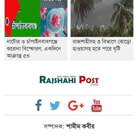
নাটোর ও চাঁপাইনবাবগঞ্জে
রাজশাহীসহ ৩ বিভাগে ঝোড়ো
করোনা বিস্ফোরণ, একদিনে
হাওয়াসহ হতে পারে বৃষ্টি
আক্রান্ত ৫০
সম্পাদক:
শামীম কবীর