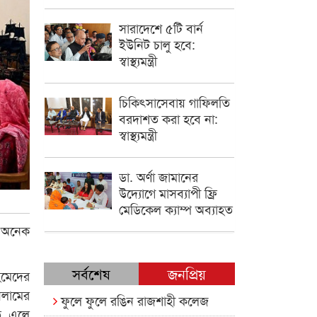
সারাদেশে ৫টি বার্ন
ইউনিট চালু হবে:
স্বাস্থ্যমন্ত্রী
চিকিৎসাসেবায় গাফিলতি
বরদাশত করা হবে না:
স্বাস্থ্যমন্ত্রী
ডা. অর্ণা জামানের
উদ্যোগে মাসব্যাপী ফ্রি
মেডিকেল ক্যাম্প অব্যাহত
শ অনেক
সর্বশেষ
জনপ্রিয়
হমেদের
ইসলামের
ফুলে ফুলে রঙিন রাজশাহী কলেজ
তে এলে