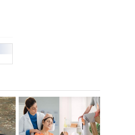
রাজশাহী কলেজের শিক্ষার্থী শাখাওয়াত
পেলেন স্টার এক্সিলেন্স অ্যাওয়ার্ড
বিশ্ব নদী বিবস উপলক্ষে নদী সুরক্ষায়
নাওযাত্রা
খেলার মাঠে বানানো হয়েছে গর্ত
ঝুঁকিতে আষাড়িয়াদহর দুই বিদ্যালয়
ইসলামের ইতিহাস ও সংস্কৃতি বিভাগের
লাইট হাউজ ক্লাবের নেতৃত্ব ইসতিয়াক-
মাহফুজ
ডাকসুতে শিবিরের নিরঙ্কুশ জয়
রাজশাহীতে ট্রাকচাপায় ভ্যানচালক
নিহত
শেষ সময়ে ভোট কারচুরি অভিযোগ