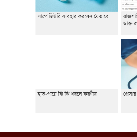
সাপোজিটরি ব্যবহার করবেন যেভাবে
রাজশা
ডাক্তা
হাত-পায়ে ঝি ঝি ধরলে করণীয়
প্রেস