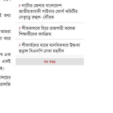
নাটোর জেলার বাংলাদেশ
জাতীয়তাবাদী সাইবার ফোর্স কমিটির
ই তথ্য
নেতৃত্বে রুহুল- সৌরভ
শীতকালকে ঘিরে রাজশাহী কলেজ
ে আমরা
শিক্ষার্থীদের কার্যক্রম
সা করে
শীতার্তদের মাঝে মানবিকতার উষ্ণতা
ছড়াল বিএনপি নেতা মহসীন
ডেথ এক
য়। একই
রাজশাহী কলেজের মিষ্টি বিকেল
সব খবর
ছে।
কেমন আছে আমাদের দেশের
যালয়ের
মধ্যবিত্তরা
উরোলজি
রাজশাহী কলেজ ক্যারিয়ার ক্লাবের
নেতৃত্বে ইসমাইল- বিশাল
রাজশাইন একাডেমির ফল প্রকাশ ও
পুরস্কার বিতরণ