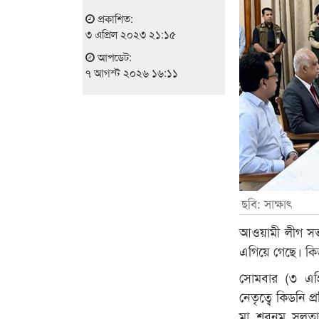
প্রকাশিত:
৩ এপ্রিল ২০২৩ ২১:১৫
আপডেট:
৭ আগস্ট ২০২৬ ১৬:১১
ছবি: সাক্ষাৎ
আওয়ামী লীগ সভাপ
এগিয়ে গেছে। কি
সোমবার (৩ এপ্
নেতৃত্বে কিডনি প
মা শবনম সুলতানা