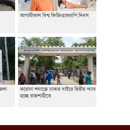
আবিদের
আগামীকাল বিশ্ব ফিজিওথেরাপি দিবস
জেলা
করোনা শনাক্তে ঢাকার বাইরে দ্বিতীয় ল্যাব
হচ্ছে রাজশাহীতে