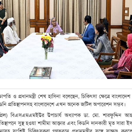
তি ও প্রধানমন্ত্রী শেখ হাসিনা বলেছেন, চিকিৎসা ক্ষেত্রে বাংলাদে
ডনি প্রতিস্থাপনসহ বাংলাদেশে এখন অনেক জটিল অপারেশন সম্ভব।
রিল) বিএসএমএমইউর উপাচার্য অধ্যাপক ডা. মো. শারফুদ্দিন আ
্রতিস্থাপনে সুস্থ হওয়া শামীমা আক্তার এবং কিডনি দানকারী মৃত সারা 
সহ সংশ্লিষ্ট চিকিৎসকরা গণভবনে প্রধানমন্ত্রীর সঙ্গে সাক্ষাৎ কর