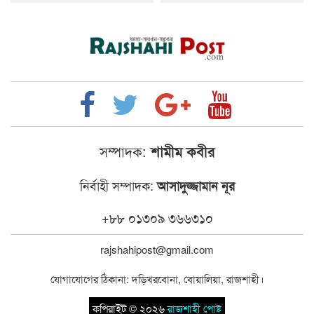
সম্পাদক:
শামীম কবীর
নির্বাহী সম্পাদক:
আসাদুজ্জামান নূর
+৮৮ ০১৩০৯ ৩৬৬৩১০
rajshahipost@gmail.com
যোগাযোগের ঠিকানা: দড়িখরবোনা, বোয়ালিয়া, রাজশাহী।
কপিরাইট © ২০২৬
রাজশাহী পোষ্ট