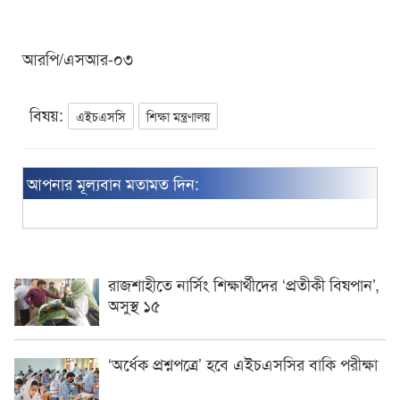
আরপি/এসআর-০৩
বিষয়:
এইচএসসি
শিক্ষা মন্ত্রণালয়
আপনার মূল্যবান মতামত দিন:
রাজশাহীতে নার্সিং শিক্ষার্থীদের ‘প্রতীকী বিষপান’,
অসুস্থ ১৫
‘অর্ধেক প্রশ্নপত্রে’ হবে এইচএসসির বাকি পরীক্ষা