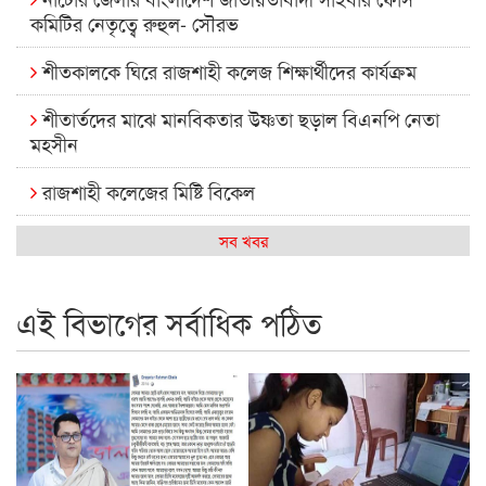
কমিটির নেতৃত্বে রুহুল- সৌরভ
শীতকালকে ঘিরে রাজশাহী কলেজ শিক্ষার্থীদের কার্যক্রম
শীতার্তদের মাঝে মানবিকতার উষ্ণতা ছড়াল বিএনপি নেতা
মহসীন
রাজশাহী কলেজের মিষ্টি বিকেল
কেমন আছে আমাদের দেশের মধ্যবিত্তরা
সব খবর
রাজশাহী কলেজ ক্যারিয়ার ক্লাবের নেতৃত্বে ইসমাইল- বিশাল
এই বিভাগের সর্বাধিক পঠিত
রাজশাইন একাডেমির ফল প্রকাশ ও পুরস্কার বিতরণ
রাজশাহী কলেজের শিক্ষার্থী শাখাওয়াত পেলেন স্টার এক্সিলেন্স
অ্যাওয়ার্ড
বিশ্ব নদী বিবস উপলক্ষে নদী সুরক্ষায় নাওযাত্রা