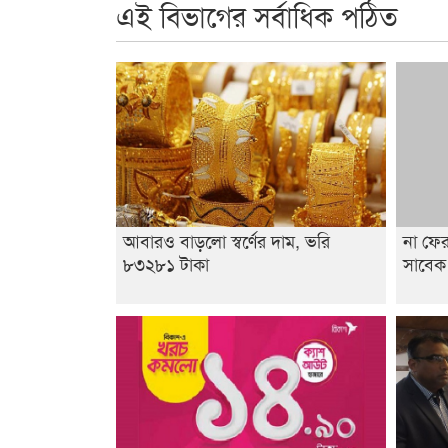
এই বিভাগের সর্বাধিক পঠিত
আবারও বাড়লো স্বর্ণের দাম, ভরি
না ফের
৮৩২৮১ টাকা
সাবেক