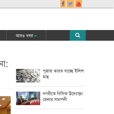
আরও খবর
না:
পূজায় ভারত যাচ্ছে ইলিশ
মাছ
নগরীতে বিসিক উদ্যোক্তা
মেলার সমাপনী