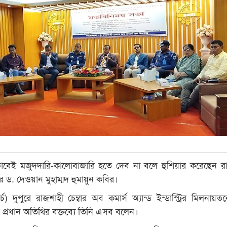
বেই মজুদদারি-কালোবাজারি হতে দেব না বলে হুশিয়ার করেছেন র
 ড. দেওয়ান মুহাম্মদ হুমায়ুন কবির।
চ) দুপুরে রাজশাহী চেম্বার অব কমার্স অ্যান্ড ইন্ডাস্ট্রির মিলনায়
প্রধান অতিথির বক্তব্যে তিনি এসব বলেন।