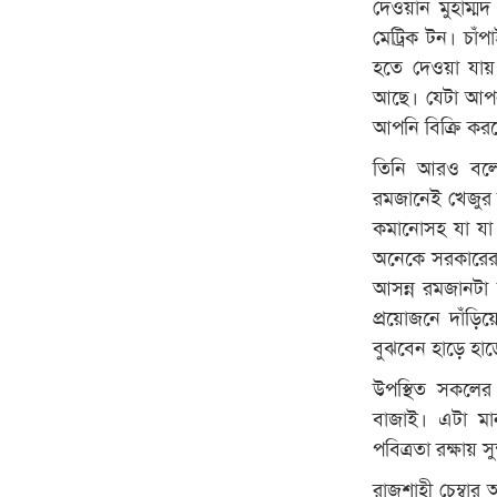
দেওয়ান মুহাম্ম
মেট্রিক টন। চা
হতে দেওয়া যায়
আছে। যেটা আপন
আপনি বিক্রি কর
তিনি আরও বলেন
রমজানেই খেজুর চ
কমানোসহ যা যা
অনেকে সরকারের
আসন্ন রমজানটা
প্রয়োজনে দাঁড়
বুঝবেন হাড়ে হাড়
উপস্থিত সকলের
বাজাই। এটা মা
পবিত্রতা রক্ষায় স
রাজশাহী চেম্বার 