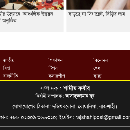
ীর উন্নয়নে ‘আঞ্চলিক উন্নয়ন
বাড়ছে না সিগারেট, বিড়ির দাম
 অনুষ্ঠিত
জাতীয়
শিক্ষাঙ্গন
বিনোদন
বিশ্ব
টিপস
খেলা
রাজনীতি
স্কলারশীপ
স্বাস্থ্য
সম্পাদক :
শামীম কবীর
নির্বাহী সম্পাদক :
আসাদুজ্জামান নূর
যোগাযোগের ঠিকানা: দড়িখরবোনা, বোয়ালিয়া, রাজশাহী।
ফোন: +৮৮ ০১৩০৯ ৩৬৬৩১০; ইমেইল:
rajshahipost@gmail.c