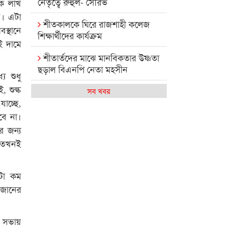
নেতৃত্বে রুহুল- সৌরভ
এক লাখ
ে। এটা
শীতকালকে ঘিরে রাজশাহী কলেজ
স্থানে
শিক্ষার্থীদের কার্যক্রম
ই দামে
শীতার্তদের মাঝে মানবিকতার উষ্ণতা
ছড়াল বিএনপি নেতা মহসীন
ে শুধু
 শুল্ক
রাজশাহী কলেজের মিষ্টি বিকেল
সব খবর
াচ্ছে,
কেমন আছে আমাদের দেশের
বে না।
মধ্যবিত্তরা
 জন্য
 তখনই
রাজশাহী কলেজ ক্যারিয়ার ক্লাবের
নেতৃত্বে ইসমাইল- বিশাল
নটা কম
রাজশাইন একাডেমির ফল প্রকাশ ও
মজানের
পুরস্কার বিতরণ
রাজশাহী কলেজের শিক্ষার্থী শাখাওয়াত
বে সভায়