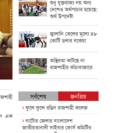
শুধু যুক্তরাজ্য নয় অন্য
দেশেও অর্থপাচার হয়েছে:
অর্থ উপদেষ্টা
জ্বালানি তেলের মূল্যে ৪৮
কোটি ডলার বকেয়া
অস্থিরতা কাটছে না
রাজশাহীর কাঁচাবাজারে
সর্বশেষ
জনপ্রিয়
াজশাহী
ফুলে ফুলে রঙিন রাজশাহী কলেজ
তনে এক
নাটোর জেলার বাংলাদেশ
জাতীয়তাবাদী সাইবার ফোর্স কমিটির