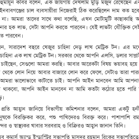
দ হুমায়ুন কবির বলেন, এক জায়গায় দেখলাম মুড়ি মজুদ রেখেছেন 
ঁপাইনবাবগঞ্জের চাল ব্যবসায়ীরা নিজেরাই ঠিক করেছিলেন দাম কত হব
 না। আমরা তাদের সাথে কথা বলেছি, এখন মোটামুটি কাছাকাছি অব
ার হক লাভ, সেটা আপনি করতে পারবেন। যেই লাভটা যৌক্তিক সে
তে পারবেন।
, সারাদেশ বছরে খেজুর চাহিদা দেড় লাখ মেট্রিক টন। এর মধ্য
াহিদা এক লাখ মেট্রিক টন। সরকার থেকে আপনি এলসি, ডলার সাপ্লাই,
 চাইছেন, সেগুলো আমরা করছি। আবার আরেকটা বিষয় ভয়াবহ হয়ে য
 থেকে লোন নিয়ে আবার বাজারে লোন করে ফেলে, সেটাও তারা পার
 আমরা ভালোভাবে কাটাতে চাই। আপনি আইন মানবেন আমি আপনার
িয়ে থাকবো, আপনি আইন মানবেন না আমি কতটা কঠোর হতে পারি
ে।
 প্রতি আহ্বান জানিয়ে বিভাগীয় কমিশনার বলেন, আমরা একটু হর্
নুষকে বিরক্তিকর করে, পশু পাখিদেরও বিরক্ত করে। পাশাপাশি র
ুন্দর ও স্বাস্থ্যকর খাবার সরবরাহ ও বিক্রিরও আহ্বান জানান তিনি।
অব কমার্স অ্যান্ড ইন্ডাস্ট্রির সভাপতি মাসুদুর রহমান রিংকুর সভাপতিত্