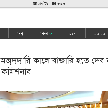
আর্কাইভ
ভিডিও
বিশ্ব
শিক্ষা
খেলা
মতামত
মজুদদারি-কালোবাজারি হতে দেব 
য় কমিশনার