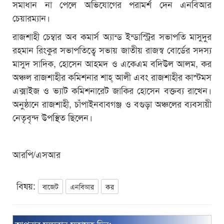
সমাধান না পেলে অভিযোগের পরামর্শ দেন এনবিআর
চেয়ারম্যান।
রাজশাহী চেম্বার অব কমার্স অ্যান্ড ইন্ডাস্ট্রির সভাপতি মাসুদুর
রহমান রিংকুর সভাপতিত্বে সভায় জাতীয় রাজস্ব বোর্ডের সদস্য
মাসুদ সাদিক, হোসেন আহমদ ও একেএম বদিউল আলম, কর
অঞ্চল রাজশাহীর কমিশনার শাহ্ আলী এবং রাজশাহীর কাস্টমস
এক্সাইজ ও ভ্যাট কমিশনারেট জাকির হোসেন বক্তব্য রাখেন।
অনুষ্ঠানে রাজশাহী, চাঁপাইনবাবগঞ্জ ও বগুড়া অঞ্চলের ব্যবসায়ী
নেতৃবৃন্দ উপস্থিত ছিলেন।
আরপি/এসআর
বিষয়:
বাজেট
এনবিআর
কর
আপনার মূল্যবান মতামত দিন: