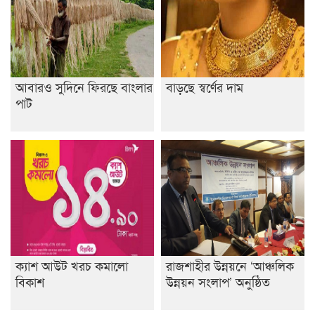
শেষ সময়ে ভোট কারচুরি অভিযোগ আবিদের
আবারও সুদিনে ফিরছে বাংলার
বাড়ছে স্বর্ণের দাম
পাট
ক্যাশ আউট খরচ কমালো
রাজশাহীর উন্নয়নে ‘আঞ্চলিক
বিকাশ
উন্নয়ন সংলাপ’ অনুষ্ঠিত