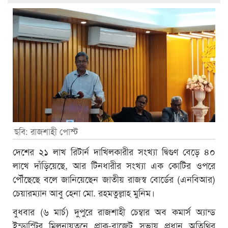
ছবি: রাজশাহী পোস্ট
দেশের ২১ লাখ রিটার্ন দাখিলকারীর সংখ্যা দ্বিগুণ বেড়ে ৪০
লাখে দাঁড়িয়েছে, আর টিনধারীর সংখ্যা এক কোটির ওপরে
পৌঁছেছে বলে জানিয়েছেন জাতীয় রাজস্ব বোর্ডের (এনবিআর)
চেয়ারম্যান আবু হেনা মো. রহমতুল্লাহ মুনিম।
বুধবার (৬ মার্চ) দুপুরে রাজশাহী চেম্বার অব কমার্স অ্যান্ড
ইন্ডাস্ট্রির মিলনায়তনে প্রাক-বাজেট সভায় প্রধান অতিথির