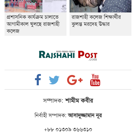
প্রশাসনিক কার্যক্রম চালাতে
রাজশাহী কলেজ শিক্ষার্থীর
আগামীকাল খুলছে রাজশাহী
ঝুলন্ত মরদেহ উদ্ধার
কলেজ
সম্পাদক:
শামীম কবীর
নির্বাহী সম্পাদক:
আসাদুজ্জামান নূর
+৮৮ ০১৩০৯ ৩৬৬৩১০