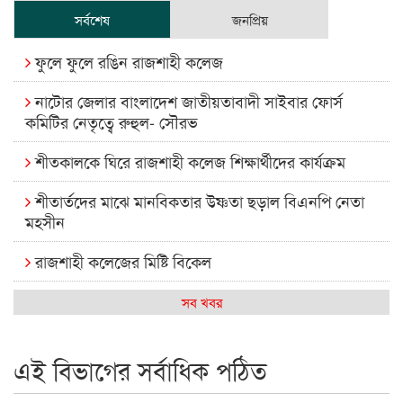
সর্বশেষ
জনপ্রিয়
ফুলে ফুলে রঙিন রাজশাহী কলেজ
নাটোর জেলার বাংলাদেশ জাতীয়তাবাদী সাইবার ফোর্স
কমিটির নেতৃত্বে রুহুল- সৌরভ
শীতকালকে ঘিরে রাজশাহী কলেজ শিক্ষার্থীদের কার্যক্রম
শীতার্তদের মাঝে মানবিকতার উষ্ণতা ছড়াল বিএনপি নেতা
মহসীন
রাজশাহী কলেজের মিষ্টি বিকেল
কেমন আছে আমাদের দেশের মধ্যবিত্তরা
সব খবর
রাজশাহী কলেজ ক্যারিয়ার ক্লাবের নেতৃত্বে ইসমাইল- বিশাল
এই বিভাগের সর্বাধিক পঠিত
রাজশাইন একাডেমির ফল প্রকাশ ও পুরস্কার বিতরণ