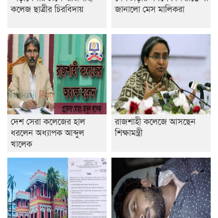
কলেজ ছাত্রীর চিরবিদায়
জানালো মেস মালিকরা
দেশ সেরা কলেজের হাল
রাজশাহী কলেজে আসছেন
ধরলেন অধ্যাপক আব্দুল
শিক্ষামন্ত্রী
খালেক