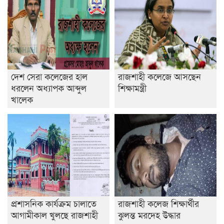
দেশ সেরা কলেজের হাল
রাজশাহী কলেজে আসছেন
ধরলেন অধ্যাপক আব্দুল
শিক্ষামন্ত্রী
খালেক
প্রশাসনিক কার্যক্রম চালাতে
রাজশাহী কলেজ শিক্ষার্থীর
আগামীকাল খুলছে রাজশাহী
ঝুলন্ত মরদেহ উদ্ধার