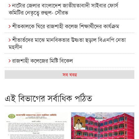
নাটোর জেলার বাংলাদেশ জাতীয়তাবাদী সাইবার ফোর্স
কমিটির নেতৃত্বে রুহুল- সৌরভ
শীতকালকে ঘিরে রাজশাহী কলেজ শিক্ষার্থীদের কার্যক্রম
শীতার্তদের মাঝে মানবিকতার উষ্ণতা ছড়াল বিএনপি নেতা
মহসীন
রাজশাহী কলেজের মিষ্টি বিকেল
কেমন আছে আমাদের দেশের মধ্যবিত্তরা
সব খবর
রাজশাহী কলেজ ক্যারিয়ার ক্লাবের নেতৃত্বে ইসমাইল- বিশাল
এই বিভাগের সর্বাধিক পঠিত
রাজশাইন একাডেমির ফল প্রকাশ ও পুরস্কার বিতরণ
রাজশাহী কলেজের শিক্ষার্থী শাখাওয়াত পেলেন স্টার এক্সিলেন্স
অ্যাওয়ার্ড
বিশ্ব নদী বিবস উপলক্ষে নদী সুরক্ষায় নাওযাত্রা