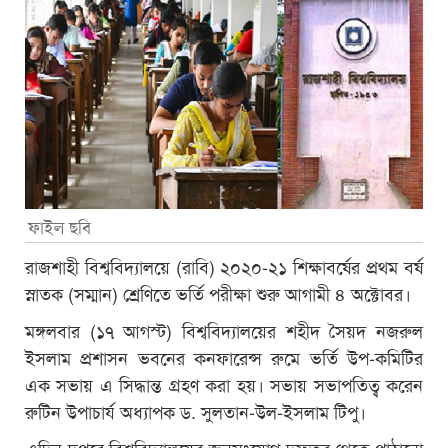
ফাইল ছবি
রাজশাহী বিশ্ববিদ্যালয়ে (রাবি) ২০২০-২১ শিক্ষাবর্ষের প্রথম বর্ষ
স্নাতক (সম্মান) শ্রেণিতে ভর্তি পরীক্ষা শুরু আগামী ৪ অক্টোবর।
মঙ্গলবার (১৭ আগস্ট) বিশ্ববিদ্যালয়ের শহীদ সৈয়দ নজরুল
ইসলাম প্রশাসন ভবনের কনফারেন্স রুমে ভর্তি উপ-কমিটির
এক সভায় এ সিদ্ধান্ত গ্রহণ করা হয়। সভায় সভাপতিত্ব করেন
রুটিন উপাচার্য অধ্যাপক ড. সুলতান-উল-ইসলাম টিপু।
এদিন দুপুরে বিশ্ববিদ্যালয়ের জনসংযোগ দফতর থেকে পাঠানো