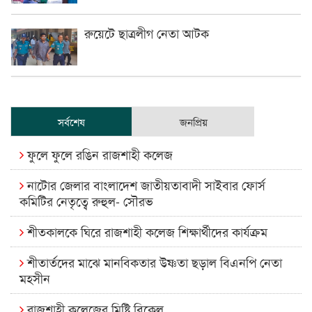
রুয়েটে ছাত্রলীগ নেতা আটক
সর্বশেষ
জনপ্রিয়
ফুলে ফুলে রঙিন রাজশাহী কলেজ
নাটোর জেলার বাংলাদেশ জাতীয়তাবাদী সাইবার ফোর্স
কমিটির নেতৃত্বে রুহুল- সৌরভ
শীতকালকে ঘিরে রাজশাহী কলেজ শিক্ষার্থীদের কার্যক্রম
শীতার্তদের মাঝে মানবিকতার উষ্ণতা ছড়াল বিএনপি নেতা
মহসীন
রাজশাহী কলেজের মিষ্টি বিকেল