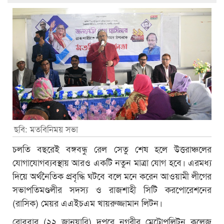
ছবি: মতবিনিময় সভা
চলতি বছরেই বঙ্গবন্ধু রেল সেতু শেষ হলে উত্তরাঞ্চলের
যোগাযোগব্যবস্থায় আরও একটি নতুন মাত্রা যোগ হবে। এরমধ্য
দিয়ে অর্থনৈতিক প্রবৃদ্ধি ঘটবে বলে মনে করেন আওয়ামী লীগের
সভাপতিমণ্ডলীর সদস্য ও রাজশাহী সিটি করপোরেশনের
(রাসিক) মেয়র এএইচএম খায়রুজ্জামান লিটন।
রোববার (২২ জানুয়ারি) দুপুরে নগরীর মেট্রোপলিটন কলেজ