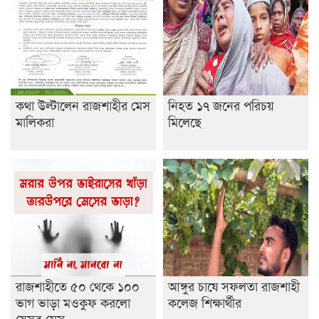
রাজশাহীতে ট্রাকচাপায় ভ্যানচালক নিহত
শেষ সময়ে ভোট কারচুরি অভিযোগ আবিদের
কথা উল্টালেন রাজশাহীর মেস
নিহত ১৭ জনের পরিচয়
মালিকরা
মিলেছে
রাজশাহীতে ৫০ থেকে ১০০
আঙ্গুর চাষে সফলতা রাজশাহী
ভাগ ভাড়া মওকুফ করলো
কলেজ শিক্ষার্থীর
যেসব মেস