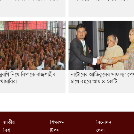
 মুরগি নিয়ে বিপাকে রাজশাহীর
নাটোরের আতিকুরের সাফল্য: পেয়
ি খামারিরা
চাষে বছরে আয় ৪ কোটি
জাতীয়
শিক্ষাঙ্গন
বিনোদন
বিশ্ব
টিপস
খেলা