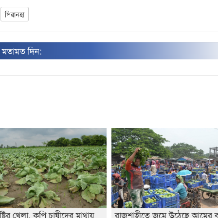
পিরানহা
ন মতামত দিন:
ষ্টির খেলা, কপি চাষীদের মাথায়
রাজশাহীতে জমে উঠেছে আমের 