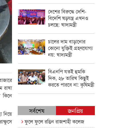
দেশের বিরুদ্ধে দেশি-
বিদেশি ষড়যন্ত্র এখনও
চলছে: খাদ্যমন্ত্রী
চালের দাম বাড়ানোর
কোনো যুক্তিই গ্রহণযোগ্য
নয়: খাদ্যমন্ত্রী
বিএনপি যতই হুমকি
দিক, ২৮ তারিখ কিছুই
 বাজারে
করতে পারবে না: কৃষিমন্ত্রী
ম রাখা
ে কিনে
সর্বশেষ
জনপ্রিয়
া নিয়ে
ফুলে ফুলে রঙিন রাজশাহী কলেজ
ক্ষুসে