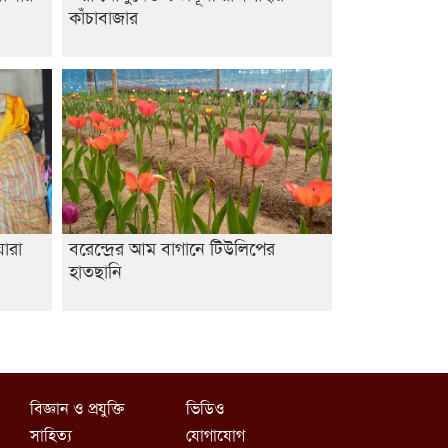
কাঁচাবাজার
ারা
বরেন্দ্রের আম বাগানে টিউলিপের
হাতছানি
বিজ্ঞান ও প্রযুক্তি
ভিডিও
সাহিত্য
যোগাযোগ