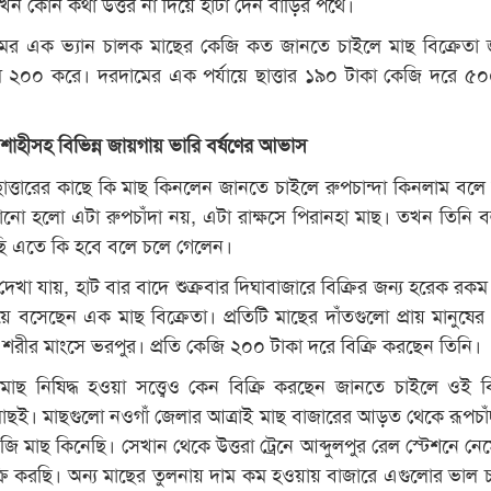
খন কোন কথা উত্তর না দিয়ে হাঁটা দেন বাড়ির পথে।
 নামের এক ভ্যান চালক মাছের কেজি কত জানতে চাইলে মাছ বিক্রেতা 
ম ২০০ করে। দরদামের এক পর্যায়ে ছাত্তার ১৯০ টাকা কেজি দরে ৫০০
াহীসহ বিভিন্ন জায়গায় ভারি বর্ষণের আভাস
ছাত্তারের কাছে কি মাছ কিনলেন জানতে চাইলে রুপচান্দা কিনলাম বলে
ানো হলো এটা রুপচাঁদা নয়, এটা রাক্ষসে পিরানহা মাছ। তখন তিনি 
ি এতে কি হবে বলে চলে গেলেন।
েখা যায়, হাট বার বাদে শুক্রবার দিঘাবাজারে বিক্রির জন্য হরেক রকম
িয়ে বসেছেন এক মাছ বিক্রেতা। প্রতিটি মাছের দাঁতগুলো প্রায় মানুষের 
শরীর মাংসে ভরপুর। প্রতি কেজি ২০০ টাকা দরে বিক্রি করছেন তিনি।
া মাছ নিষিদ্ধ হওয়া সত্ত্বেও কেন বিক্রি করছেন জানতে চাইলে ওই বি
াছই। মাছগুলো নওগাঁ জেলার আত্রাই মাছ বাজারের আড়ত থেকে রূপচাঁ
 মাছ কিনেছি। সেখান থেকে উত্তরা ট্রেনে আব্দুলপুর রেল স্টেশনে নেম
্রি করছি। অন্য মাছের তুলনায় দাম কম হওয়ায় বাজারে এগুলোর ভাল চ