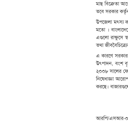
মাছ বিক্রেতা আ
তবে সরকার কর্তৃ
উপজেলা মৎস্য কর
মতো । বাংলাদেশ
এগুলো রাক্ষুসে 
তথা জীববৈচিত্র্য
এ কারণে সরকার 
উৎপাদন, বংশ বৃদ
২০০৮ সালের ফেব
নিষেধাজ্ঞা আরোপ
করছে। বাজারগুলো
আরপি/এসআর-