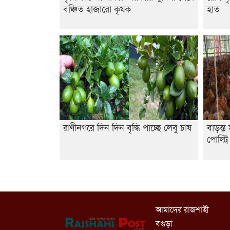
বঞ্চিত হাজারো কৃষক
হাত
রাণীনগরে দিন দিন বৃদ্ধি পাচ্ছে লেবু চাষ
বাড়ন্ত
পোল্ট্র
আমাদের রাজশাহী
বগুড়া