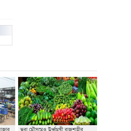
আবিদের
বাজার
ভরা মৌসুমেও উর্ধ্বমূখী রাজশাহীর