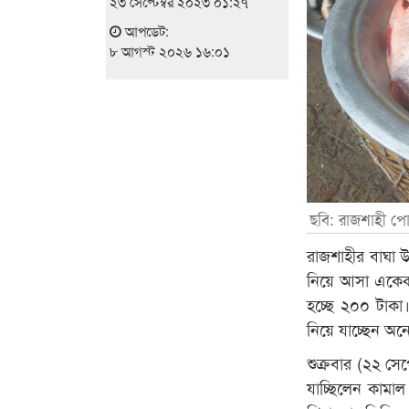
২৩ সেপ্টেম্বর ২০২৩ ০১:২৭
আপডেট:
৮ আগস্ট ২০২৬ ১৬:০১
ছবি: রাজশাহী পো
রাজশাহীর বাঘা উপ
নিয়ে আসা একেকট
হচ্ছে ২০০ টাকা।
নিয়ে যাচ্ছেন অন
শুক্রবার (২২ সে
যাচ্ছিলেন কামাল