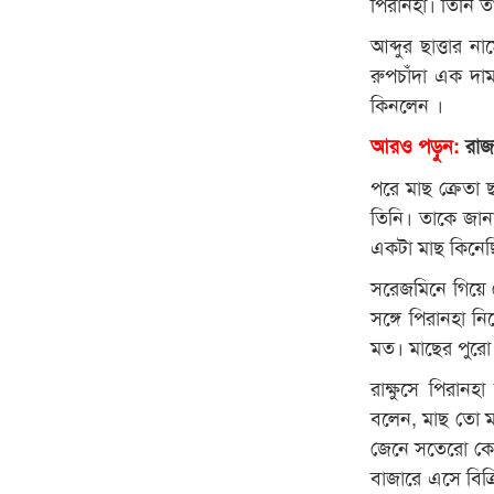
পিরানহা। তিনি ত
আব্দুর ছাত্তার
রুপচাঁদা এক দা
কিনলেন ।
আরও পড়ুন:
রাজশ
পরে মাছ ক্রেতা 
তিনি। তাকে জান
একটা মাছ কিনেছ
সরেজমিনে গিয়ে দ
সঙ্গে পিরানহা ন
মত। মাছের পুরো 
রাক্ষুসে পিরানহ
বলেন, মাছ তো ম
জেনে সতেরো কেজি
বাজারে এসে বিক