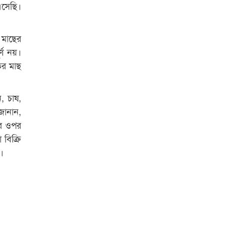
এসেছি।
রাজশাহী কলেজের শিক্ষার্থী শাখাওয়াত
পেলেন স্টার এক্সিলেন্স অ্যাওয়ার্ড
 মাছের
্ণ নয়।
বিশ্ব নদী বিবস উপলক্ষে নদী সুরক্ষায়
ির মাছ
নাওযাত্রা
খেলার মাঠে বানানো হয়েছে গর্ত
, চাষ,
ঝুঁকিতে আষাড়িয়াদহর দুই বিদ্যালয়
জানান,
ইসলামের ইতিহাস ও সংস্কৃতি বিভাগের
ের ওপর
লাইট হাউজ ক্লাবের নেতৃত্ব ইসতিয়াক-
বিক্রি
মাহফুজ
ি।
ডাকসুতে শিবিরের নিরঙ্কুশ জয়
রাজশাহীতে ট্রাকচাপায় ভ্যানচালক
নিহত
শেষ সময়ে ভোট কারচুরি অভিযোগ