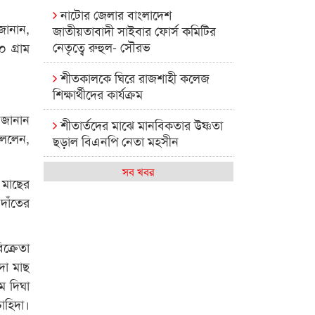
নাটোর জেলার বাংলাদেশ
জানান,
জাতীয়তাবাদী সাইবার ফোর্স কমিটির
নেতৃত্বে রুহুল- সৌরভ
 গ্রাম
শীতকালকে ঘিরে রাজশাহী কলেজ
শিক্ষার্থীদের কার্যক্রম
 জানান
শীতার্তদের মাঝে মানবিকতার উষ্ণতা
বললেন,
ছড়াল বিএনপি নেতা মহসীন
রাজশাহী কলেজের মিষ্টি বিকেল
সব খবর
 মাছের
দাঁতের
কেমন আছে আমাদের দেশের
মধ্যবিত্তরা
ক্রেতা
রাজশাহী কলেজ ক্যারিয়ার ক্লাবের
নেতৃত্বে ইসমাইল- বিশাল
দা মাছ
ে দিঘা
রাজশাইন একাডেমির ফল প্রকাশ ও
াহিদা।
পুরস্কার বিতরণ