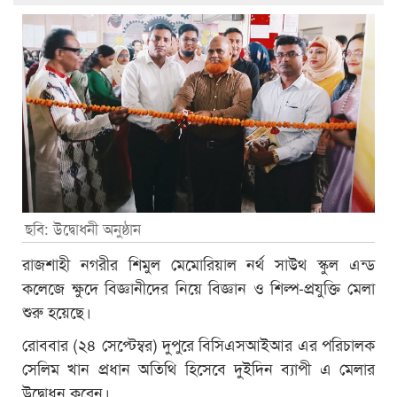
ছবি: উদ্বোধনী অনুষ্ঠান
রাজশাহী নগরীর শিমুল মেমোরিয়াল নর্থ সাউথ স্কুল এন্ড
কলেজে ক্ষুদে বিজ্ঞানীদের নিয়ে বিজ্ঞান ও শিল্প-প্রযুক্তি মেলা
শুরু হয়েছে।
রোববার (২৪ সেপ্টেম্বর) দুপুরে বিসিএসআইআর এর পরিচালক
সেলিম খান প্রধান অতিথি হিসেবে দুইদিন ব্যাপী এ মেলার
উদ্বোধন করেন।