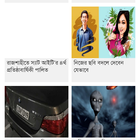
ডাকসুতে শিবিরের নিরঙ্কুশ জয়
রাজশাহীতে ট্রাকচাপায় ভ্যানচালক নিহত
শেষ সময়ে ভোট কারচুরি অভিযোগ আবিদের
রাজশাহীতে স্যাট আইটি’র ৪র্থ
নিজের ছবি বদলে দেবেন
প্রতিষ্ঠাবার্ষিকী পালিত
যেভাবে