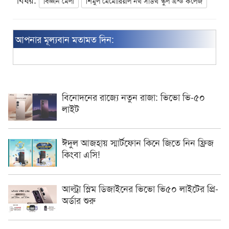
বিজ্ঞান মেলা
শিমুল মেমোরিয়াল নর্থ সাউথ স্কুল এন্ড কলেজ
আপনার মূল্যবান মতামত দিন:
বিনোদনের রাজ্যে নতুন রাজা: ভিভো ভি-৫০
লাইট
ঈদুল আজহায় স্মার্টফোন কিনে জিতে নিন ফ্রিজ
কিংবা এসি!
আল্ট্রা স্লিম ডিজাইনের ভিভো ভি৫০ লাইটের প্রি-
অর্ডার শুরু