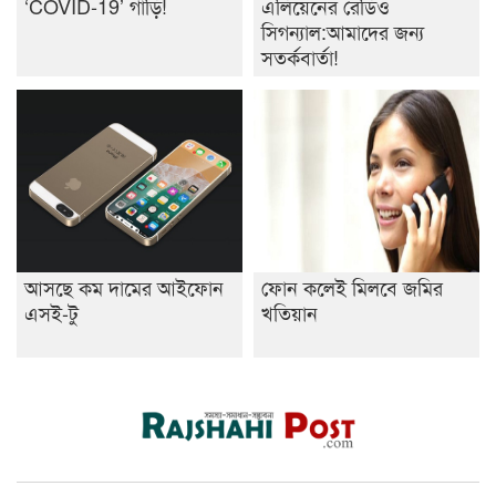
‘COVID-19’ গাড়ি!
এলিয়েনের রেডিও
সিগন্যাল:আমাদের জন্য
সতর্কবার্তা!
আসছে কম দামের আইফোন
ফোন কলেই মিলবে জমির
এসই-টু
খতিয়ান