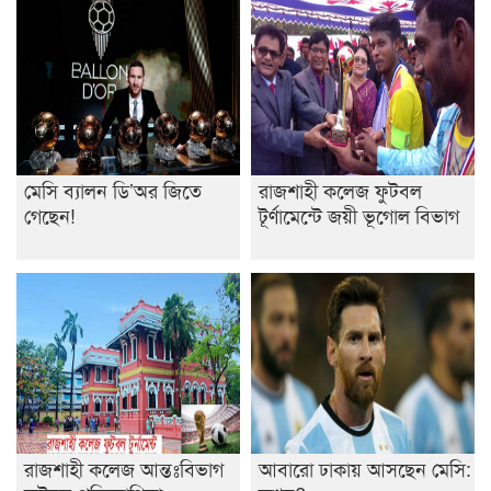
মেসি ব্যালন ডি’অর জিতে
রাজশাহী কলেজ ফুটবল
গেছেন!
টূর্ণামেন্টে জয়ী ভূগোল বিভাগ
রাজশাহী কলেজ আন্তঃবিভাগ
আবারো ঢাকায় আসছেন মেসি: