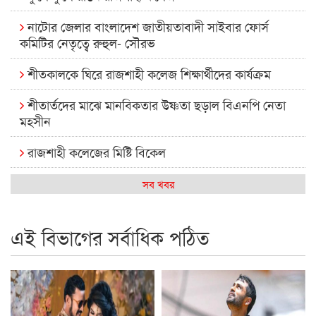
নাটোর জেলার বাংলাদেশ জাতীয়তাবাদী সাইবার ফোর্স
কমিটির নেতৃত্বে রুহুল- সৌরভ
শীতকালকে ঘিরে রাজশাহী কলেজ শিক্ষার্থীদের কার্যক্রম
শীতার্তদের মাঝে মানবিকতার উষ্ণতা ছড়াল বিএনপি নেতা
মহসীন
রাজশাহী কলেজের মিষ্টি বিকেল
কেমন আছে আমাদের দেশের মধ্যবিত্তরা
সব খবর
রাজশাহী কলেজ ক্যারিয়ার ক্লাবের নেতৃত্বে ইসমাইল- বিশাল
এই বিভাগের সর্বাধিক পঠিত
রাজশাইন একাডেমির ফল প্রকাশ ও পুরস্কার বিতরণ
রাজশাহী কলেজের শিক্ষার্থী শাখাওয়াত পেলেন স্টার এক্সিলেন্স
অ্যাওয়ার্ড