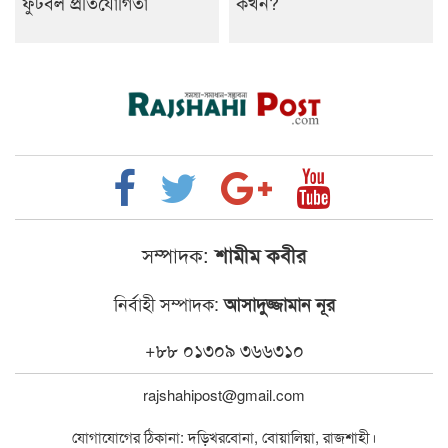
ফুটবল প্রতিযোগিতা
কখন?
সম্পাদক:
শামীম কবীর
নির্বাহী সম্পাদক:
আসাদুজ্জামান নূর
+৮৮ ০১৩০৯ ৩৬৬৩১০
rajshahipost@gmail.com
যোগাযোগের ঠিকানা: দড়িখরবোনা, বোয়ালিয়া, রাজশাহী।