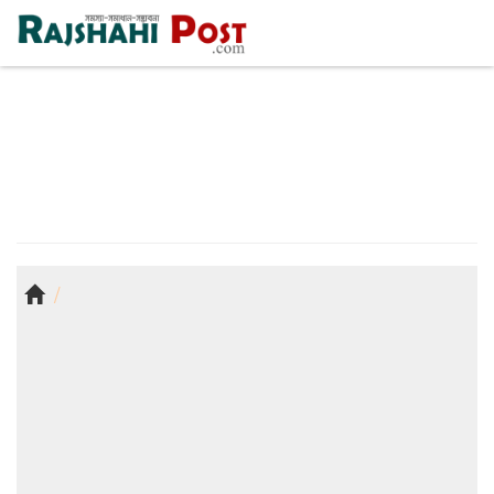
রাজশাহী
শুক্রবার, ৭ই আগস্ট ২০২৬, ২৩শে শ্রাবণ ১৪৩৩
করোনায় স্থগিত হতে পারে টোকিও অলিম্পিক:
জাপান প্রধানমন্ত্রী
খেলা
নিউজ ডেস্ক:
প্রকাশিত:
২৩ মার্চ ২০২০ ১৫:৩১
আপডেট:
৭ আগস্ট ২০২৬ ০১:৫৪