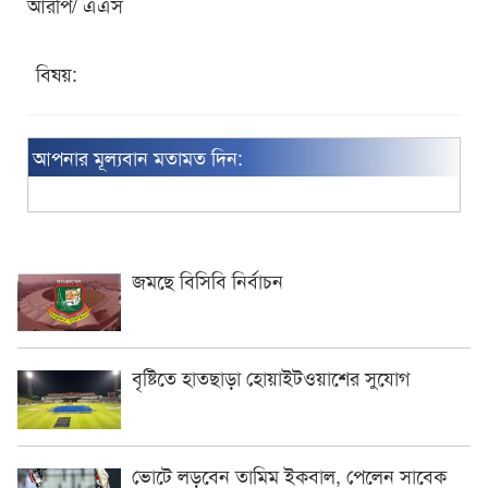
আরপি/ এএস
বিষয়:
আপনার মূল্যবান মতামত দিন:
জমছে বিসিবি নির্বাচন
বৃষ্টিতে হাতছাড়া হোয়াইটওয়াশের সুযোগ
ভোটে লড়বেন তামিম ইকবাল, পেলেন সাবেক