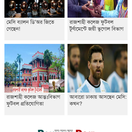
মেসি ব্যালন ডি’অর জিতে
রাজশাহী কলেজ ফুটবল
গেছেন!
টূর্ণামেন্টে জয়ী ভূগোল বিভাগ
রাজশাহী কলেজ আন্তঃবিভাগ
আবারো ঢাকায় আসছেন মেসি:
ফুটবল প্রতিযোগিতা
কখন?