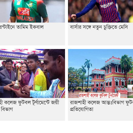
েন্টাইনে তামিম ইকবাল
বার্সার সঙ্গে নতুন চুক্তিতে মেসি
ী কলেজ ফুটবল টূর্ণামেন্টে জয়ী
রাজশাহী কলেজ আন্তঃবিভাগ ফু
 বিভাগ
প্রতিযোগিতা