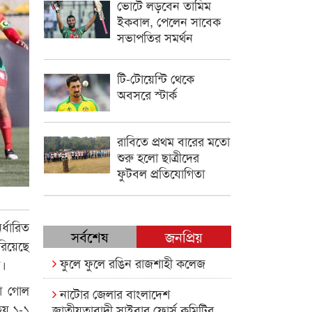
ভোটে লড়বেন তামিম
ইকবাল, পেলেন সাবেক
সভাপতির সমর্থন
টি-টোয়েন্টি থেকে
অবসরে স্টার্ক
রাবিতে প্রথম বারের মতো
শুরু হলো ছাত্রীদের
ফুটবল প্রতিযোগিতা
্ধারিত
সর্বশেষ
জনপ্রিয়
িয়েছে
ফুলে ফুলে রঙিন রাজশাহী কলেজ
ন।
না গোল
নাটোর জেলার বাংলাদেশ
হয় ১-১
জাতীয়তাবাদী সাইবার ফোর্স কমিটির