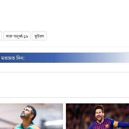
সাফ অনূর্ধ্ব-১৬
ফুটবল
ন মতামত দিন: