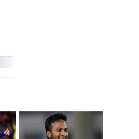
পেলেন স্টার এক্সিলেন্স অ্যাওয়ার্ড
বিশ্ব নদী বিবস উপলক্ষে নদী সুরক্ষায়
নাওযাত্রা
খেলার মাঠে বানানো হয়েছে গর্ত
ঝুঁকিতে আষাড়িয়াদহর দুই বিদ্যালয়
ইসলামের ইতিহাস ও সংস্কৃতি বিভাগের
লাইট হাউজ ক্লাবের নেতৃত্ব ইসতিয়াক-
মাহফুজ
ডাকসুতে শিবিরের নিরঙ্কুশ জয়
রাজশাহীতে ট্রাকচাপায় ভ্যানচালক
নিহত
শেষ সময়ে ভোট কারচুরি অভিযোগ
আবিদের