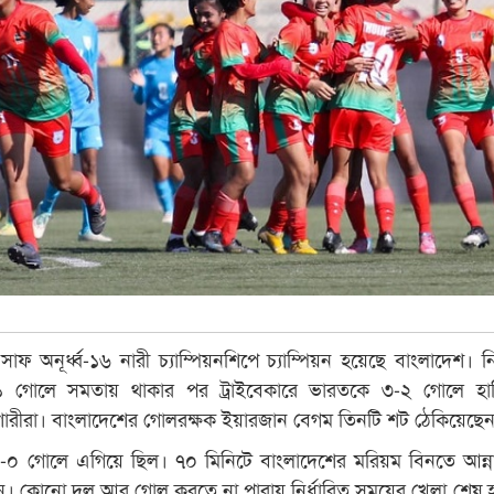
াফ অনূর্ধ্ব-১৬ নারী চ্যাম্পিয়নশিপে চ্যাম্পিয়ন হয়েছে বাংলাদেশ। নির
 গোলে সমতায় থাকার পর ট্রাইবেকারে ভারতকে ৩-২ গোলে হার
োরীরা। বাংলাদেশের গোলরক্ষক ইয়ারজান বেগম তিনটি শট ঠেকিয়েছে
ত ১-০ গোলে এগিয়ে ছিল। ৭০ মিনিটে বাংলাদেশের মরিয়ম বিনতে আন্
। কোনো দল আর গোল করতে না পারায় নির্ধারিত সময়ের খেলা শেষ 