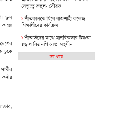
নেতৃত্বে রুহুল- সৌরভ
ো। ভুল
শীতকালকে ঘিরে রাজশাহী কলেজ
গ কাজে
শিক্ষার্থীদের কার্যক্রম
শীতার্তদের মাঝে মানবিকতার উষ্ণতা
দেশের
ছড়াল বিএনপি নেতা মহসীন
ে ঢুকে
রাজশাহী কলেজের মিষ্টি বিকেল
সব খবর
 সাথীর
কেমন আছে আমাদের দেশের
মধ্যবিত্তরা
কর্নার
রাজশাহী কলেজ ক্যারিয়ার ক্লাবের
নেতৃত্বে ইসমাইল- বিশাল
ক্তার,
রাজশাইন একাডেমির ফল প্রকাশ ও
পুরস্কার বিতরণ
রাজশাহী কলেজের শিক্ষার্থী শাখাওয়াত