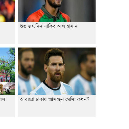
শুভ জন্মদিন সাকিব আল হাসান
টবল
আবারো ঢাকায় আসছেন মেসি: কখন?