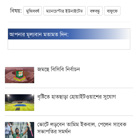
বিষয়:
মুজিববর্ষ
ম্যানচেস্টার ইউনাইটেড
বঙ্গবন্ধু
বাফুফে
আপনার মূল্যবান মতামত দিন:
জমছে বিসিবি নির্বাচন
বৃষ্টিতে হাতছাড়া হোয়াইটওয়াশের সুযোগ
ভোটে লড়বেন তামিম ইকবাল, পেলেন সাবেক
সভাপতির সমর্থন