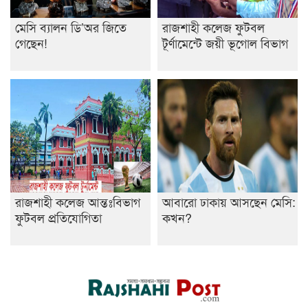
মেসি ব্যালন ডি’অর জিতে
রাজশাহী কলেজ ফুটবল
গেছেন!
টূর্ণামেন্টে জয়ী ভূগোল বিভাগ
রাজশাহী কলেজ আন্তঃবিভাগ
আবারো ঢাকায় আসছেন মেসি:
ফুটবল প্রতিযোগিতা
কখন?