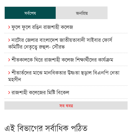
সর্বশেষ
জনপ্রিয়
ফুলে ফুলে রঙিন রাজশাহী কলেজ
নাটোর জেলার বাংলাদেশ জাতীয়তাবাদী সাইবার ফোর্স
কমিটির নেতৃত্বে রুহুল- সৌরভ
শীতকালকে ঘিরে রাজশাহী কলেজ শিক্ষার্থীদের কার্যক্রম
শীতার্তদের মাঝে মানবিকতার উষ্ণতা ছড়াল বিএনপি নেতা
মহসীন
রাজশাহী কলেজের মিষ্টি বিকেল
কেমন আছে আমাদের দেশের মধ্যবিত্তরা
সব খবর
রাজশাহী কলেজ ক্যারিয়ার ক্লাবের নেতৃত্বে ইসমাইল- বিশাল
এই বিভাগের সর্বাধিক পঠিত
রাজশাইন একাডেমির ফল প্রকাশ ও পুরস্কার বিতরণ