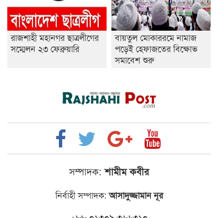
রাজশাহী মহানগর ছাত্রলীগের
বায়তুল মোকাররমে নামাজ
সম্মেলন ২৩ ফেব্রুয়ারি
পড়েই হেফাজতের বিক্ষোভ
সমাবেশ শুরু
সম্পাদক:
শামীম কবীর
নির্বাহী সম্পাদক:
আসাদুজ্জামান নূর
+৮৮ ০১৩০৯ ৩৬৬৩১০