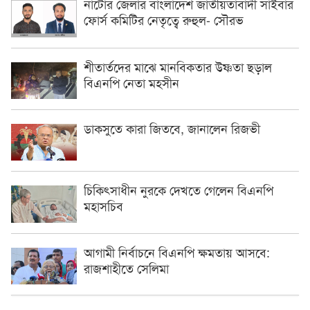
নাটোর জেলার বাংলাদেশ জাতীয়তাবাদী সাইবার
ফোর্স কমিটির নেতৃত্বে রুহুল- সৌরভ
শীতার্তদের মাঝে মানবিকতার উষ্ণতা ছড়াল
বিএনপি নেতা মহসীন
ডাকসুতে কারা জিতবে, জানালেন রিজভী
চিকিৎসাধীন ‍নুরকে দেখতে গেলেন বিএনপি
মহাসচিব
আগামী নির্বাচনে বিএনপি ক্ষমতায় আসবে:
রাজশাহীতে সেলিমা