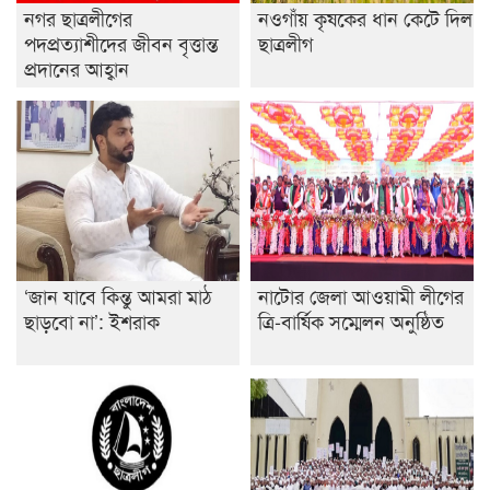
নগর ছাত্রলীগের
নওগাঁয় কৃষকের ধান কেটে দিল
পদপ্রত্যাশীদের জীবন বৃত্তান্ত
ছাত্রলীগ
প্রদানের আহ্বান
‘জান যাবে কিন্তু আমরা মাঠ
নাটোর জেলা আওয়ামী লীগের
ছাড়বো না’: ইশরাক
ত্রি-বার্ষিক সম্মেলন অনুষ্ঠিত