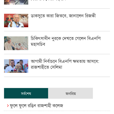
ডাকসুতে কারা জিতবে, জানালেন রিজভী
চিকিৎসাধীন ‍নুরকে দেখতে গেলেন বিএনপি
মহাসচিব
আগামী নির্বাচনে বিএনপি ক্ষমতায় আসবে:
রাজশাহীতে সেলিমা
সর্বশেষ
জনপ্রিয়
ফুলে ফুলে রঙিন রাজশাহী কলেজ