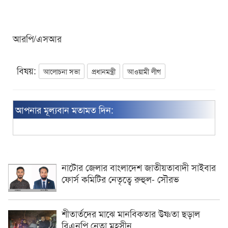
আরপি/এসআর
বিষয়:
আলোচনা সভা
প্রধানমন্ত্রী
আওয়ামী লীগ
আপনার মূল্যবান মতামত দিন:
নাটোর জেলার বাংলাদেশ জাতীয়তাবাদী সাইবার
ফোর্স কমিটির নেতৃত্বে রুহুল- সৌরভ
শীতার্তদের মাঝে মানবিকতার উষ্ণতা ছড়াল
বিএনপি নেতা মহসীন