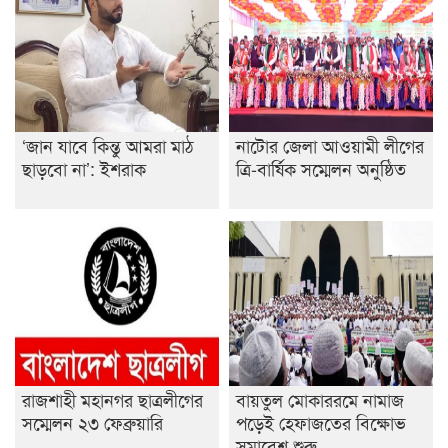
‘জান যাবে কিন্তু আমরা মাঠ
নাটোর জেলা আওয়ামী লীগের
ছাড়বো না’: ইশরাক
ত্রি-বার্ষিক সম্মেলন অনুষ্ঠিত
রাজশাহী মহানগর ছাত্রলীগের
বায়তুল মোকাররমে নামাজ
সম্মেলন ২৩ ফেব্রুয়ারি
পড়েই হেফাজতের বিক্ষোভ
সমাবেশ শুরু