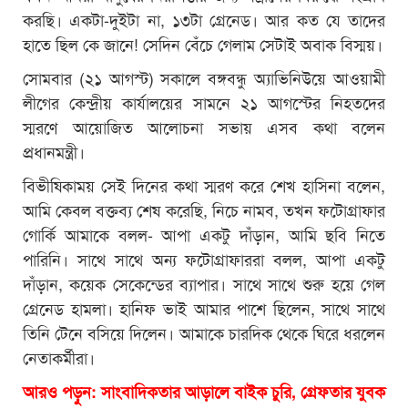
করছি। একটা-দুইটা না, ১৩টা গ্রেনেড। আর কত যে তাদের
হাতে ছিল কে জানে! সেদিন বেঁচে গেলাম সেটাই অবাক বিস্ময়।
সোমবার (২১ আগস্ট) সকালে বঙ্গবন্ধু অ্যাভিনিউয়ে আওয়ামী
লীগের কেন্দ্রীয় কার্যালয়ের সামনে ২১ আগস্টের নিহতদের
স্মরণে আয়োজিত আলোচনা সভায় এসব কথা বলেন
প্রধানমন্ত্রী।
বিভীষিকাময় সেই দিনের কথা স্মরণ করে শেখ হাসিনা বলেন,
আমি কেবল বক্তব্য শেষ করেছি, নিচে নামব, তখন ফটোগ্রাফার
গোর্কি আমাকে বলল- আপা একটু দাঁড়ান, আমি ছবি নিতে
পারিনি। সাথে সাথে অন্য ফটোগ্রাফাররা বলল, আপা একটু
দাঁড়ান, কয়েক সেকেন্ডের ব্যাপার। সাথে সাথে শুরু হয়ে গেল
গ্রেনেড হামলা। হানিফ ভাই আমার পাশে ছিলেন, সাথে সাথে
তিনি টেনে বসিয়ে দিলেন। আমাকে চারদিক থেকে ঘিরে ধরলেন
নেতাকর্মীরা।
আরও পড়ুন: সাংবাদিকতার আড়ালে বাইক চুরি, গ্রেফতার যুবক