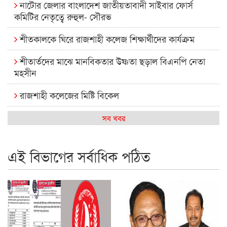
নাটোর জেলার বাংলাদেশ জাতীয়তাবাদী সাইবার ফোর্স
কমিটির নেতৃত্বে রুহুল- সৌরভ
শীতকালকে ঘিরে রাজশাহী কলেজ শিক্ষার্থীদের কার্যক্রম
শীতার্তদের মাঝে মানবিকতার উষ্ণতা ছড়াল বিএনপি নেতা
মহসীন
রাজশাহী কলেজের মিষ্টি বিকেল
কেমন আছে আমাদের দেশের মধ্যবিত্তরা
সব খবর
রাজশাহী কলেজ ক্যারিয়ার ক্লাবের নেতৃত্বে ইসমাইল- বিশাল
এই বিভাগের সর্বাধিক পঠিত
রাজশাইন একাডেমির ফল প্রকাশ ও পুরস্কার বিতরণ
রাজশাহী কলেজের শিক্ষার্থী শাখাওয়াত পেলেন স্টার এক্সিলেন্স
অ্যাওয়ার্ড
বিশ্ব নদী বিবস উপলক্ষে নদী সুরক্ষায় নাওযাত্রা