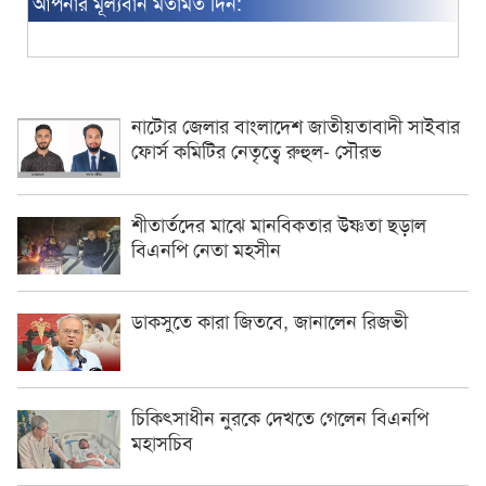
আপনার মূল্যবান মতামত দিন:
নাটোর জেলার বাংলাদেশ জাতীয়তাবাদী সাইবার
ফোর্স কমিটির নেতৃত্বে রুহুল- সৌরভ
শীতার্তদের মাঝে মানবিকতার উষ্ণতা ছড়াল
বিএনপি নেতা মহসীন
ডাকসুতে কারা জিতবে, জানালেন রিজভী
চিকিৎসাধীন ‍নুরকে দেখতে গেলেন বিএনপি
মহাসচিব