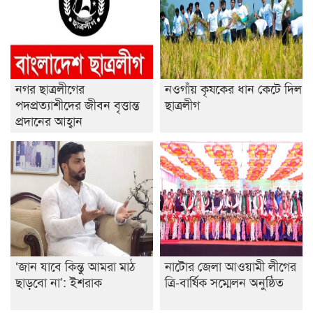
শেষ সময়ে ভোট কারচুরি অভিযোগ আবিদের
নগর ছাত্রলীগের
নওগাঁয় কৃষকের ধান কেটে দিল
পদপ্রত্যাশীদের জীবন বৃত্তান্ত
ছাত্রলীগ
প্রদানের আহ্বান
‘জান যাবে কিন্তু আমরা মাঠ
নাটোর জেলা আওয়ামী লীগের
ছাড়বো না’: ইশরাক
ত্রি-বার্ষিক সম্মেলন অনুষ্ঠিত