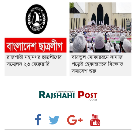
রাজশাহী মহানগর ছাত্রলীগের
বায়তুল মোকাররমে নামাজ
সম্মেলন ২৩ ফেব্রুয়ারি
পড়েই হেফাজতের বিক্ষোভ
সমাবেশ শুরু