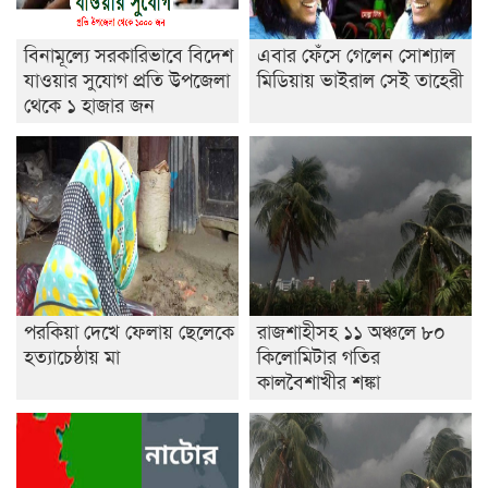
বিনামূল্যে সরকারিভাবে বিদেশ
এবার ফেঁসে গেলেন সোশ্যাল
যাওয়ার সুযোগ প্রতি উপজেলা
মিডিয়ায় ভাইরাল সেই তাহেরী
থেকে ১ হাজার জন
পরকিয়া দেখে ফেলায় ছেলেকে
রাজশাহীসহ ১১ অঞ্চলে ৮০
হত্যাচেষ্ঠায় মা
কিলোমিটার গতির
কালবৈশাখীর শঙ্কা