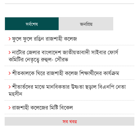
সর্বশেষ
জনপ্রিয়
ফুলে ফুলে রঙিন রাজশাহী কলেজ
নাটোর জেলার বাংলাদেশ জাতীয়তাবাদী সাইবার ফোর্স
কমিটির নেতৃত্বে রুহুল- সৌরভ
শীতকালকে ঘিরে রাজশাহী কলেজ শিক্ষার্থীদের কার্যক্রম
শীতার্তদের মাঝে মানবিকতার উষ্ণতা ছড়াল বিএনপি নেতা
মহসীন
রাজশাহী কলেজের মিষ্টি বিকেল
কেমন আছে আমাদের দেশের মধ্যবিত্তরা
সব খবর
রাজশাহী কলেজ ক্যারিয়ার ক্লাবের নেতৃত্বে ইসমাইল- বিশাল