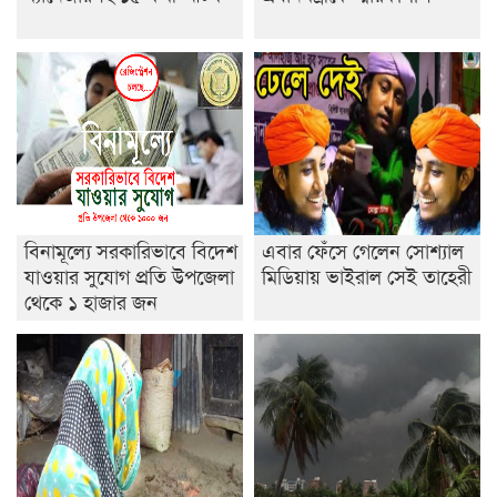
নেতৃত্ব ইসতিয়াক-মাহফুজ
ডাকসুতে শিবিরের নিরঙ্কুশ জয়
রাজশাহীতে ট্রাকচাপায় ভ্যানচালক নিহত
শেষ সময়ে ভোট কারচুরি অভিযোগ আবিদের
বিনামূল্যে সরকারিভাবে বিদেশ
এবার ফেঁসে গেলেন সোশ্যাল
যাওয়ার সুযোগ প্রতি উপজেলা
মিডিয়ায় ভাইরাল সেই তাহেরী
থেকে ১ হাজার জন