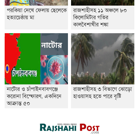
পরকিয়া দেখে ফেলায় ছেলেকে
রাজশাহীসহ ১১ অঞ্চলে ৮০
হত্যাচেষ্ঠায় মা
কিলোমিটার গতির
কালবৈশাখীর শঙ্কা
নাটোর ও চাঁপাইনবাবগঞ্জে
রাজশাহীসহ ৩ বিভাগে ঝোড়ো
করোনা বিস্ফোরণ, একদিনে
হাওয়াসহ হতে পারে বৃষ্টি
আক্রান্ত ৫০