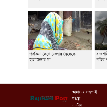
পরকিয়া দেখে ফেলায় ছেলেকে
রাজশা
হত্যাচেষ্ঠায় মা
গতির ক
আমাদের রাজশাহী
বগুড়া
নাটোর