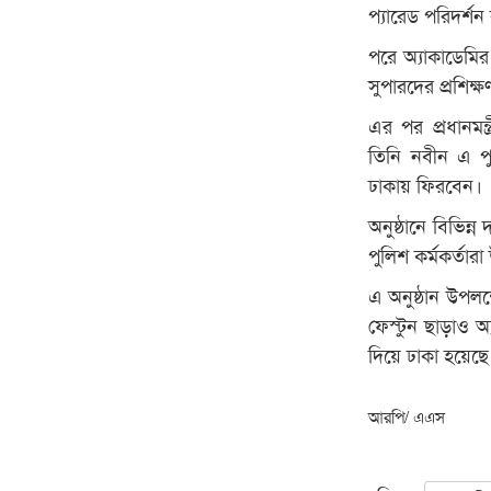
প্যারেড পরিদর্শ
পরে অ্যাকাডেমির
সুপারদের প্রশিক
এর পর প্রধানমন্ত
তিনি নবীন এ পুল
ঢাকায় ফিরবেন।
অনুষ্ঠানে বিভিন্ন
পুলিশ কর্মকর্তার
এ অনুষ্ঠান উপলক
ফেস্টুন ছাড়াও অ
দিয়ে ঢাকা হয়েছ
আরপি/ এএস