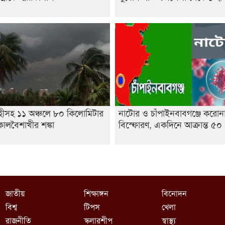
হীসহ ১১ অঞ্চলে ৮০ কিলোমিটার
নাটোর ও চাঁপাইনবাবগঞ্জে করোন
ালবৈশাখীর শঙ্কা
বিস্ফোরণ, একদিনে আক্রান্ত ৫০
জাতীয়
শিক্ষাঙ্গন
বিনোদন
বিশ্ব
টিপস
খেলা
রাজনীতি
স্কলারশীপ
স্বাস্থ্য