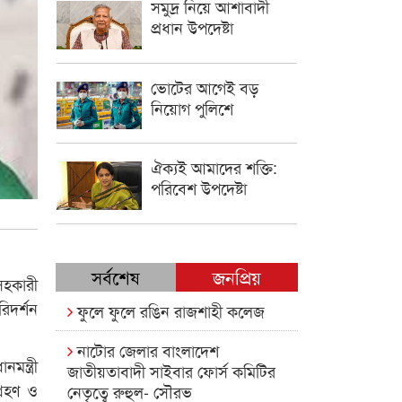
সমুদ্র নিয়ে আশাবাদী
প্রধান উপদেষ্টা
ভোটের আগেই বড়
নিয়োগ পুলিশে
ঐক্যই আমাদের শক্তি:
পরিবেশ উপদেষ্টা
সর্বশেষ
জনপ্রিয়
সহকারী
িদর্শন
ফুলে ফুলে রঙিন রাজশাহী কলেজ
নাটোর জেলার বাংলাদেশ
ন্ত্রী
জাতীয়তাবাদী সাইবার ফোর্স কমিটির
্রহণ ও
নেতৃত্বে রুহুল- সৌরভ