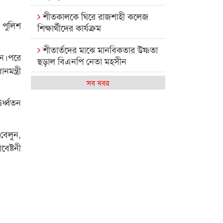
শীতকালকে ঘিরে রাজশাহী কলেজ
 পুলিশ
শিক্ষার্থীদের কার্যক্রম
শীতার্তদের মাঝে মানবিকতার উষ্ণতা
বেন।পরে
ছড়াল বিএনপি নেতা মহসীন
ন্ত্রী
রাজশাহী কলেজের মিষ্টি বিকেল
সব খবর
র্ধ্বতন
কেমন আছে আমাদের দেশের
মধ্যবিত্তরা
বেলুন,
রাজশাহী কলেজ ক্যারিয়ার ক্লাবের
েষ্টনী
নেতৃত্বে ইসমাইল- বিশাল
রাজশাইন একাডেমির ফল প্রকাশ ও
পুরস্কার বিতরণ
রাজশাহী কলেজের শিক্ষার্থী শাখাওয়াত
পেলেন স্টার এক্সিলেন্স অ্যাওয়ার্ড