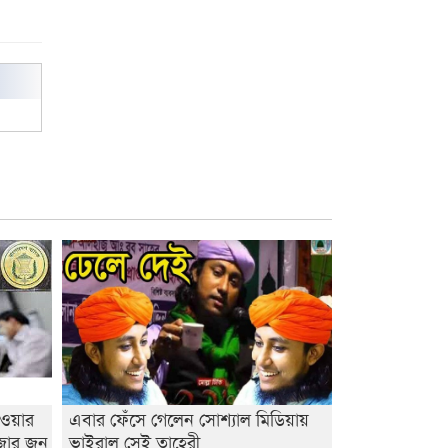
বিশ্ব নদী বিবস উপলক্ষে নদী সুরক্ষায়
নাওযাত্রা
খেলার মাঠে বানানো হয়েছে গর্ত
ঝুঁকিতে আষাড়িয়াদহর দুই বিদ্যালয়
ইসলামের ইতিহাস ও সংস্কৃতি বিভাগের
লাইট হাউজ ক্লাবের নেতৃত্ব ইসতিয়াক-
মাহফুজ
ডাকসুতে শিবিরের নিরঙ্কুশ জয়
রাজশাহীতে ট্রাকচাপায় ভ্যানচালক
নিহত
শেষ সময়ে ভোট কারচুরি অভিযোগ
আবিদের
াওয়ার
এবার ফেঁসে গেলেন সোশ্যাল মিডিয়ায়
াজার জন
ভাইরাল সেই তাহেরী