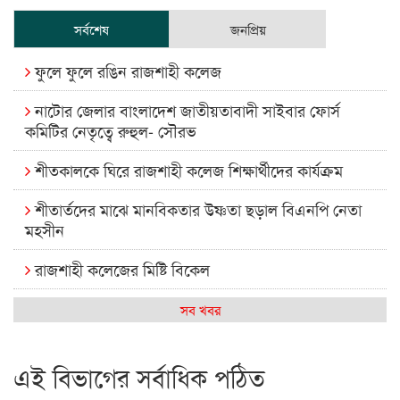
সর্বশেষ
জনপ্রিয়
ফুলে ফুলে রঙিন রাজশাহী কলেজ
নাটোর জেলার বাংলাদেশ জাতীয়তাবাদী সাইবার ফোর্স
কমিটির নেতৃত্বে রুহুল- সৌরভ
শীতকালকে ঘিরে রাজশাহী কলেজ শিক্ষার্থীদের কার্যক্রম
শীতার্তদের মাঝে মানবিকতার উষ্ণতা ছড়াল বিএনপি নেতা
মহসীন
রাজশাহী কলেজের মিষ্টি বিকেল
কেমন আছে আমাদের দেশের মধ্যবিত্তরা
সব খবর
রাজশাহী কলেজ ক্যারিয়ার ক্লাবের নেতৃত্বে ইসমাইল- বিশাল
এই বিভাগের সর্বাধিক পঠিত
রাজশাইন একাডেমির ফল প্রকাশ ও পুরস্কার বিতরণ