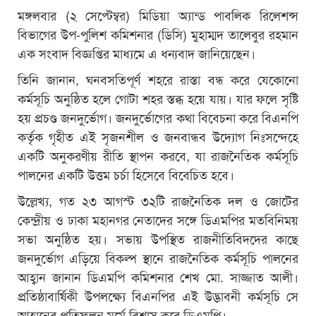
মঙ্গলবার (২ সেপ্টেম্বর) মিডিয়া অ্যান্ড পাবলিক রিলেশন্স
বিভাগের উপ-পুলিশ কমিশনার (ডিসি) মুহাম্মদ তালেবুর রহমান
এক সংবাদ বিজ্ঞপ্তির মাধ্যমে এ ধন্যবাদ জানিয়েছেন।
তিনি জানান, ঘনবসতিপূর্ণ শহরে রাস্তা বন্ধ করে যেকোনো
কর্মসূচি অনুষ্ঠিত হলে গোটা শহর স্তব্ধ হয়ে যায়। যার ফলে সৃষ্টি
হয় প্রচণ্ড জনদুর্ভোগ। জনদুর্ভোগের কথা বিবেচনা করে বিএনপি
কর্তৃক গৃহীত এই সৃজনশীল ও জনবান্ধব উদ্যোগ নিঃসন্দেহে
একটি অনুকরণীয় রীতি স্থাপন করবে, যা রাজনৈতিক কর্মসূচি
পালনের একটি উত্তম চর্চা হিসেবে বিবেচিত হবে।
উল্লেখ্য, গত ২৩ আগস্ট ৩২টি রাজনৈতিক দল ও জোটের
কেন্দ্রীয় ও ঢাকা মহানগর নেতাদের সঙ্গে ডিএমপির মতবিনিময়
সভা অনুষ্ঠিত হয়। সভায় উপস্থিত রাজনীতিবিদদের কাছে
জনদুর্ভোগ এড়িয়ে বিকল্প স্থানে রাজনৈতিক কর্মসূচি পালনের
আহ্বান জানান ডিএমপি কমিশনার শেখ মো. সাজ্জাত আলী।
প্রতিষ্ঠাবার্ষিকী উপলক্ষ্যে বিএনপির এই উদ্ভাবনী কর্মসূচি সে
আহ্বানের প্রতিফলন মর্মে বিশ্বাস করে ডিএমপি।