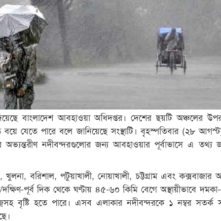
 দিয়েছে বাংলাদেশ আবহাওয়া অধিদপ্তর। দেশের ছয়টি অঞ্চলের উপ
ড় বয়ে যেতে পারে বলে জানিয়েছে সংস্থাটি। বৃহস্পতিবার (২৮ আগস্ট)
ের অভ্যন্তরীণ নদীবন্দরগুলোর জন্য আবহাওয়ার পূর্বাভাসে এ তথ্য 
খুলনা, বরিশাল, পটুয়াখালী, নোয়াখালী, চট্টগ্রাম এবং কক্সবাজার অ
/দক্ষিণ-পূর্ব দিক থেকে ঘণ্টায় ৪৫-৬০ কিমি বেগে অস্থায়ীভাবে দমক
/বজ্রসহ বৃষ্টি হতে পারে। এসব এলাকার নদীবন্দরকে ১ নম্বর সতর্ক
ছে।