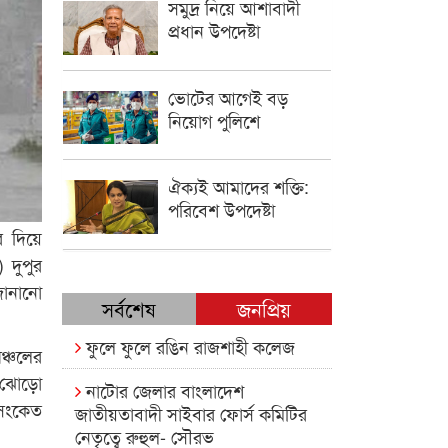
সমুদ্র নিয়ে আশাবাদী
প্রধান উপদেষ্টা
ভোটের আগেই বড়
নিয়োগ পুলিশে
ঐক্যই আমাদের শক্তি:
পরিবেশ উপদেষ্টা
র দিয়ে
 দুপুর
জানানো
সর্বশেষ
জনপ্রিয়
ফুলে ফুলে রঙিন রাজশাহী কলেজ
ঞ্চলের
া-ঝোড়ো
নাটোর জেলার বাংলাদেশ
 সংকেত
জাতীয়তাবাদী সাইবার ফোর্স কমিটির
নেতৃত্বে রুহুল- সৌরভ