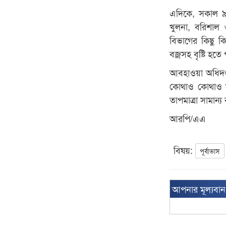
এদিকে, সকাল ৯ট
খুলনা, বরিশাল
বিভাগের কিছু কি
বজ্রসহ বৃষ্টি হতে
আবহাওয়া অধিদপ্ত
কোথাও কোথাও মা
তাপমাত্রা সামান্
আরপি/এএ
বিষয়:
পূর্বাভাস
আপনার মূল্যবা