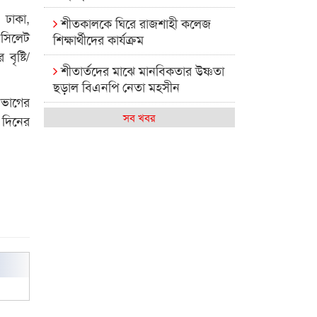
 ঢাকা,
শীতকালকে ঘিরে রাজশাহী কলেজ
 সিলেট
শিক্ষার্থীদের কার্যক্রম
ৃষ্টি/
শীতার্তদের মাঝে মানবিকতার উষ্ণতা
ছড়াল বিএনপি নেতা মহসীন
িভাগের
রাজশাহী কলেজের মিষ্টি বিকেল
সব খবর
 দিনের
কেমন আছে আমাদের দেশের
মধ্যবিত্তরা
রাজশাহী কলেজ ক্যারিয়ার ক্লাবের
নেতৃত্বে ইসমাইল- বিশাল
রাজশাইন একাডেমির ফল প্রকাশ ও
পুরস্কার বিতরণ
রাজশাহী কলেজের শিক্ষার্থী শাখাওয়াত
পেলেন স্টার এক্সিলেন্স অ্যাওয়ার্ড