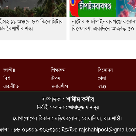
হীসহ ১১ অঞ্চলে ৮০ কিলোমিটার
নাটোর ও চাঁপাইনবাবগঞ্জে করোন
ালবৈশাখীর শঙ্কা
বিস্ফোরণ, একদিনে আক্রান্ত ৫০
জাতীয়
শিক্ষাঙ্গন
বিনোদন
বিশ্ব
টিপস
খেলা
রাজনীতি
স্কলারশীপ
স্বাস্থ্য
সম্পাদক :
শামীম কবীর
নির্বাহী সম্পাদক :
আসাদুজ্জামান নূর
যোগাযোগের ঠিকানা: দড়িখরবোনা, বোয়ালিয়া, রাজশাহী।
ফোন: +৮৮ ০১৩০৯ ৩৬৬৩১০; ইমেইল:
rajshahipost@gmail.c