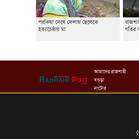
পরকিয়া দেখে ফেলায় ছেলেকে
রাজশা
হত্যাচেষ্ঠায় মা
গতির ক
আমাদের রাজশাহী
বগুড়া
নাটোর