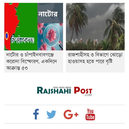
নাটোর ও চাঁপাইনবাবগঞ্জে
রাজশাহীসহ ৩ বিভাগে ঝোড়ো
করোনা বিস্ফোরণ, একদিনে
হাওয়াসহ হতে পারে বৃষ্টি
আক্রান্ত ৫০