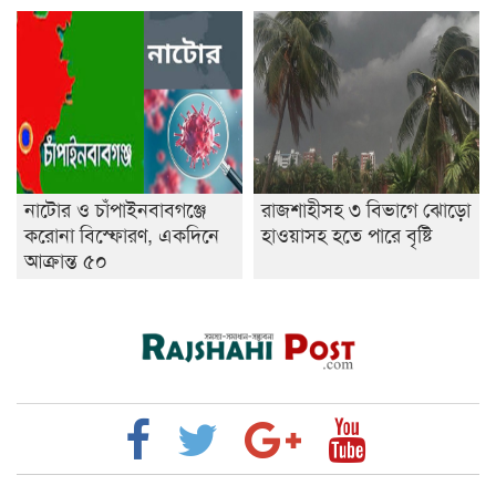
নাটোর ও চাঁপাইনবাবগঞ্জে
রাজশাহীসহ ৩ বিভাগে ঝোড়ো
করোনা বিস্ফোরণ, একদিনে
হাওয়াসহ হতে পারে বৃষ্টি
আক্রান্ত ৫০