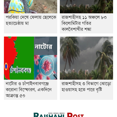
পরকিয়া দেখে ফেলায় ছেলেকে
রাজশাহীসহ ১১ অঞ্চলে ৮০
হত্যাচেষ্ঠায় মা
কিলোমিটার গতির
কালবৈশাখীর শঙ্কা
নাটোর ও চাঁপাইনবাবগঞ্জে
রাজশাহীসহ ৩ বিভাগে ঝোড়ো
করোনা বিস্ফোরণ, একদিনে
হাওয়াসহ হতে পারে বৃষ্টি
আক্রান্ত ৫০