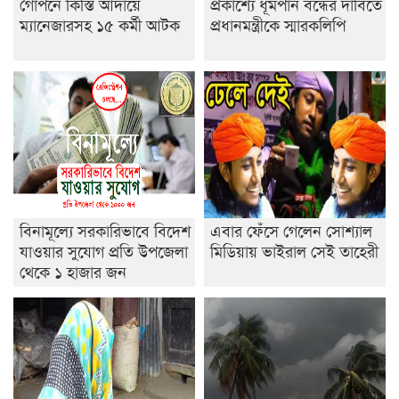
গোপনে কিস্তি আদায়ে
প্রকাশ্যে ধূমপান বন্ধের দাবিতে
ইসলামের ইতিহাস ও সংস্কৃতি বিভাগের লাইট হাউজ ক্লাবের
ম্যানেজারসহ ১৫ কর্মী আটক
প্রধানমন্ত্রীকে স্মারকলিপি
নেতৃত্ব ইসতিয়াক-মাহফুজ
ডাকসুতে শিবিরের নিরঙ্কুশ জয়
রাজশাহীতে ট্রাকচাপায় ভ্যানচালক নিহত
শেষ সময়ে ভোট কারচুরি অভিযোগ আবিদের
বিনামূল্যে সরকারিভাবে বিদেশ
এবার ফেঁসে গেলেন সোশ্যাল
যাওয়ার সুযোগ প্রতি উপজেলা
মিডিয়ায় ভাইরাল সেই তাহেরী
থেকে ১ হাজার জন