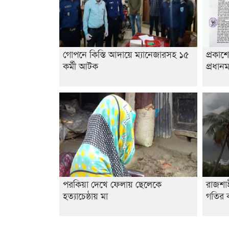
গোপনে কিস্তি আদায়ে ম্যানেজারসহ ১৫
প্রকাশ
কর্মী আটক
প্রধানম
পরকিয়া দেখে ফেলায় ছেলেকে
রাজশা
হত্যাচেষ্ঠায় মা
গতির ক