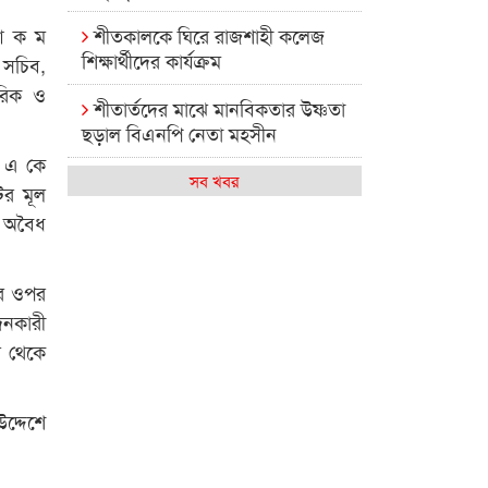
শীতকালকে ঘিরে রাজশাহী কলেজ
 আ ক ম
শিক্ষার্থীদের কার্যক্রম
য সচিব,
মরিক ও
শীতার্তদের মাঝে মানবিকতার উষ্ণতা
ছড়াল বিএনপি নেতা মহসীন
রী এ কে
রাজশাহী কলেজের মিষ্টি বিকেল
সব খবর
ের মূল
ে অবৈধ
কেমন আছে আমাদের দেশের
মধ্যবিত্তরা
নির ওপর
রাজশাহী কলেজ ক্যারিয়ার ক্লাবের
দনকারী
নেতৃত্বে ইসমাইল- বিশাল
ি থেকে
রাজশাইন একাডেমির ফল প্রকাশ ও
পুরস্কার বিতরণ
দ্দেশে
রাজশাহী কলেজের শিক্ষার্থী শাখাওয়াত
পেলেন স্টার এক্সিলেন্স অ্যাওয়ার্ড