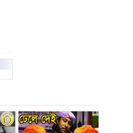
বিশ্ব নদী বিবস উপলক্ষে নদী সুরক্ষায়
নাওযাত্রা
খেলার মাঠে বানানো হয়েছে গর্ত
ঝুঁকিতে আষাড়িয়াদহর দুই বিদ্যালয়
ইসলামের ইতিহাস ও সংস্কৃতি বিভাগের
লাইট হাউজ ক্লাবের নেতৃত্ব ইসতিয়াক-
মাহফুজ
ডাকসুতে শিবিরের নিরঙ্কুশ জয়
রাজশাহীতে ট্রাকচাপায় ভ্যানচালক
নিহত
শেষ সময়ে ভোট কারচুরি অভিযোগ
আবিদের