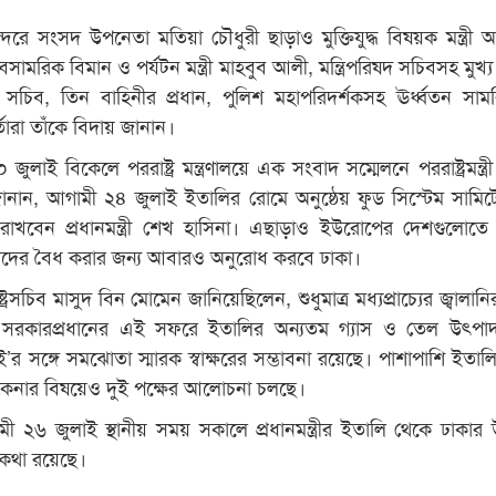
দরে সংসদ উপনেতা মতিয়া চৌধুরী ছাড়াও মুক্তিযুদ্ধ বিষয়ক মন্ত্রী
সামরিক বিমান ও পর্যটন মন্ত্রী মাহবুব আলী, মন্ত্রিপরিষদ সচিবসহ মুখ্
প্রেস সচিব, তিন বাহিনীর প্রধান, পুলিশ মহাপরিদর্শকসহ ঊর্ধ্বতন সা
তারা তাঁকে বিদায় জানান।
াই বিকেলে পররাষ্ট্র মন্ত্রণালয়ে এক সংবাদ সম্মেলনে পররাষ্ট্রমন্ত্
ানান, আগামী ২৪ জুলাই ইতালির রোমে অনুষ্ঠেয় ফুড সিস্টেম সামিট
ব্য রাখবেন প্রধানমন্ত্রী শেখ হাসিনা। এছাড়াও ইউরোপের দেশগুলোত
েশিদের বৈধ করার জন্য আবারও অনুরোধ করবে ঢাকা।
্রসচিব মাসুদ বিন মোমেন জানিয়েছিলেন, শুধুমাত্র মধ্যপ্রাচ্যের জ্বালা
ে সরকারপ্রধানের এই সফরে ইতালির অন্যতম গ্যাস ও তেল উৎপা
ই’র সঙ্গে সমঝোতা স্মারক স্বাক্ষরের সম্ভাবনা রয়েছে। পাশাপাশি ইতাল
 কেনার বিষয়েও দুই পক্ষের আলোচনা চলছে।
২৬ জুলাই স্থানীয় সময় সকালে প্রধানমন্ত্রীর ইতালি থেকে ঢাকার উ
কথা রয়েছে।