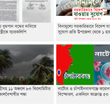
্যে ধূমপান বন্ধের দাবিতে
বিনামূল্যে সরকারিভাবে বিদেশ য
ন্ত্রীকে স্মারকলিপি
সুযোগ প্রতি উপজেলা থেকে ১ হ
হীসহ ১১ অঞ্চলে ৮০ কিলোমিটার
নাটোর ও চাঁপাইনবাবগঞ্জে করোন
ালবৈশাখীর শঙ্কা
বিস্ফোরণ, একদিনে আক্রান্ত ৫০