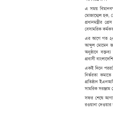
এ সময় বিমানবন্
মোজাম্মেল হক, বে
প্রধানমন্ত্রীর 
বেসামরিক কর্মকর্
এর আগে গত ২০ জুল
আব্দুল মোমেন জ
অনুষ্ঠানে বক্ত
প্রবাসী বাংলাদ
একই দিনে পররাষ্ট
নির্ভরতা কমাত
প্রতিষ্ঠান ইএনআ
সামরিক সরঞ্জাম
সফর শেষে আগামী 
রওয়ানা দেওয়ার 