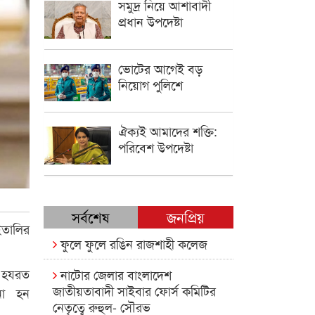
সমুদ্র নিয়ে আশাবাদী
প্রধান উপদেষ্টা
ভোটের আগেই বড়
নিয়োগ পুলিশে
ঐক্যই আমাদের শক্তি:
পরিবেশ উপদেষ্টা
সর্বশেষ
জনপ্রিয়
ইতালির
ফুলে ফুলে রঙিন রাজশাহী কলেজ
 হযরত
নাটোর জেলার বাংলাদেশ
জাতীয়তাবাদী সাইবার ফোর্স কমিটির
না হন
নেতৃত্বে রুহুল- সৌরভ