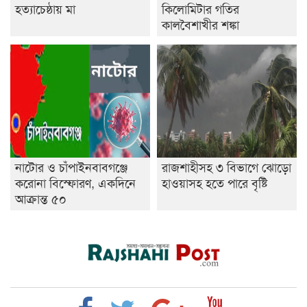
হত্যাচেষ্ঠায় মা
কিলোমিটার গতির
কালবৈশাখীর শঙ্কা
নাটোর ও চাঁপাইনবাবগঞ্জে
রাজশাহীসহ ৩ বিভাগে ঝোড়ো
করোনা বিস্ফোরণ, একদিনে
হাওয়াসহ হতে পারে বৃষ্টি
আক্রান্ত ৫০