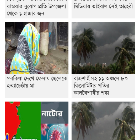
যাওয়ার সুযোগ প্রতি উপজেলা
মিডিয়ায় ভাইরাল সেই তাহেরী
থেকে ১ হাজার জন
পরকিয়া দেখে ফেলায় ছেলেকে
রাজশাহীসহ ১১ অঞ্চলে ৮০
হত্যাচেষ্ঠায় মা
কিলোমিটার গতির
কালবৈশাখীর শঙ্কা