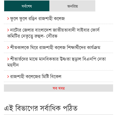
সর্বশেষ
জনপ্রিয়
ফুলে ফুলে রঙিন রাজশাহী কলেজ
নাটোর জেলার বাংলাদেশ জাতীয়তাবাদী সাইবার ফোর্স
কমিটির নেতৃত্বে রুহুল- সৌরভ
শীতকালকে ঘিরে রাজশাহী কলেজ শিক্ষার্থীদের কার্যক্রম
শীতার্তদের মাঝে মানবিকতার উষ্ণতা ছড়াল বিএনপি নেতা
মহসীন
রাজশাহী কলেজের মিষ্টি বিকেল
কেমন আছে আমাদের দেশের মধ্যবিত্তরা
সব খবর
রাজশাহী কলেজ ক্যারিয়ার ক্লাবের নেতৃত্বে ইসমাইল- বিশাল
এই বিভাগের সর্বাধিক পঠিত
রাজশাইন একাডেমির ফল প্রকাশ ও পুরস্কার বিতরণ