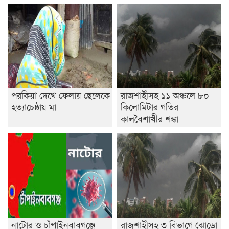
পরকিয়া দেখে ফেলায় ছেলেকে
রাজশাহীসহ ১১ অঞ্চলে ৮০
হত্যাচেষ্ঠায় মা
কিলোমিটার গতির
কালবৈশাখীর শঙ্কা
নাটোর ও চাঁপাইনবাবগঞ্জে
রাজশাহীসহ ৩ বিভাগে ঝোড়ো