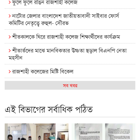
ফুলে ফুলে রঙিন রাজশাহী কলেজ
নাটোর জেলার বাংলাদেশ জাতীয়তাবাদী সাইবার ফোর্স
কমিটির নেতৃত্বে রুহুল- সৌরভ
শীতকালকে ঘিরে রাজশাহী কলেজ শিক্ষার্থীদের কার্যক্রম
শীতার্তদের মাঝে মানবিকতার উষ্ণতা ছড়াল বিএনপি নেতা
মহসীন
রাজশাহী কলেজের মিষ্টি বিকেল
কেমন আছে আমাদের দেশের মধ্যবিত্তরা
সব খবর
রাজশাহী কলেজ ক্যারিয়ার ক্লাবের নেতৃত্বে ইসমাইল- বিশাল
এই বিভাগের সর্বাধিক পঠিত
রাজশাইন একাডেমির ফল প্রকাশ ও পুরস্কার বিতরণ
রাজশাহী কলেজের শিক্ষার্থী শাখাওয়াত পেলেন স্টার এক্সিলেন্স
অ্যাওয়ার্ড