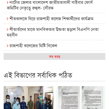
নাটোর জেলার বাংলাদেশ জাতীয়তাবাদী সাইবার ফোর্স
কমিটির নেতৃত্বে রুহুল- সৌরভ
শীতকালকে ঘিরে রাজশাহী কলেজ শিক্ষার্থীদের কার্যক্রম
শীতার্তদের মাঝে মানবিকতার উষ্ণতা ছড়াল বিএনপি নেতা
মহসীন
রাজশাহী কলেজের মিষ্টি বিকেল
কেমন আছে আমাদের দেশের মধ্যবিত্তরা
সব খবর
রাজশাহী কলেজ ক্যারিয়ার ক্লাবের নেতৃত্বে ইসমাইল- বিশাল
এই বিভাগের সর্বাধিক পঠিত
রাজশাইন একাডেমির ফল প্রকাশ ও পুরস্কার বিতরণ
রাজশাহী কলেজের শিক্ষার্থী শাখাওয়াত পেলেন স্টার এক্সিলেন্স
অ্যাওয়ার্ড
বিশ্ব নদী বিবস উপলক্ষে নদী সুরক্ষায় নাওযাত্রা