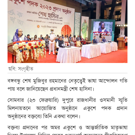
ছবি: সংগৃহীত
বঙ্গবন্ধু শেখ মুজিবুর রহমানের নেতৃত্বেই ভাষা আন্দোলন গতি
পায় বলে জানিয়েছেন প্রধানমন্ত্রী শেখ হাসিনা।
সোমবার (২০ ফেব্রুয়ারি) দুপুরে রাজধানীর ওসমানী স্মৃতি
মিলনায়তনে আয়োজিত অনুষ্ঠানে একুশে পদক প্রদান
অনুষ্ঠানের বক্তব্যে তিনি একথা বলেন।
বক্তব্য প্রদানের পর অমর একুশে ও আন্তর্জাতিক মাতৃভাষা
দিবস উপলক্ষে বিভিন্ন ক্ষেত্রে গুরুত্বপূর্ণ অবদানের স্বীকৃতিস্বরূপ