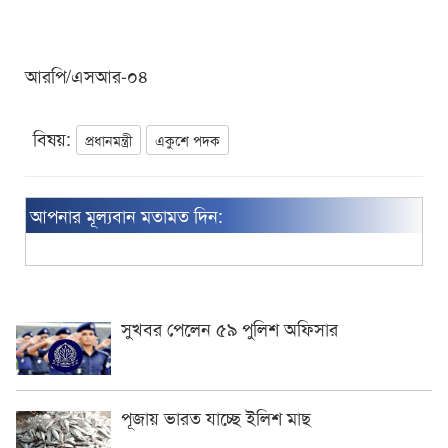
আরপি/এসআর-০৪
বিষয়:
প্রধানমন্ত্রী
একুশে পদক
আপনার মূল্যবান মতামত দিন:
সুখবর পেলেন ৫৯ পুলিশ অফিসার
পূজায় ভারত যাচ্ছে ইলিশ মাছ