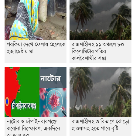
পরকিয়া দেখে ফেলায় ছেলেকে
রাজশাহীসহ ১১ অঞ্চলে ৮০
হত্যাচেষ্ঠায় মা
কিলোমিটার গতির
কালবৈশাখীর শঙ্কা
নাটোর ও চাঁপাইনবাবগঞ্জে
রাজশাহীসহ ৩ বিভাগে ঝোড়ো
করোনা বিস্ফোরণ, একদিনে
হাওয়াসহ হতে পারে বৃষ্টি
আক্রান্ত ৫০