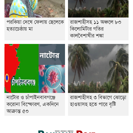
পরকিয়া দেখে ফেলায় ছেলেকে
রাজশাহীসহ ১১ অঞ্চলে ৮০
হত্যাচেষ্ঠায় মা
কিলোমিটার গতির
কালবৈশাখীর শঙ্কা
নাটোর ও চাঁপাইনবাবগঞ্জে
রাজশাহীসহ ৩ বিভাগে ঝোড়ো
করোনা বিস্ফোরণ, একদিনে
হাওয়াসহ হতে পারে বৃষ্টি
আক্রান্ত ৫০