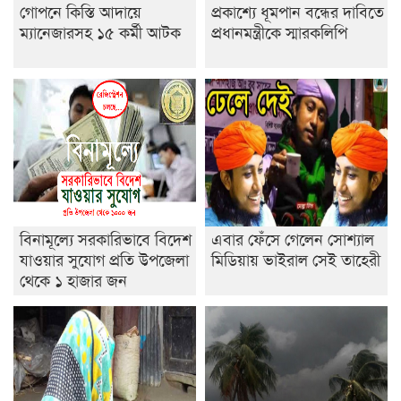
গোপনে কিস্তি আদায়ে
প্রকাশ্যে ধূমপান বন্ধের দাবিতে
ইসলামের ইতিহাস ও সংস্কৃতি বিভাগের লাইট হাউজ ক্লাবের
ম্যানেজারসহ ১৫ কর্মী আটক
প্রধানমন্ত্রীকে স্মারকলিপি
নেতৃত্ব ইসতিয়াক-মাহফুজ
ডাকসুতে শিবিরের নিরঙ্কুশ জয়
রাজশাহীতে ট্রাকচাপায় ভ্যানচালক নিহত
শেষ সময়ে ভোট কারচুরি অভিযোগ আবিদের
বিনামূল্যে সরকারিভাবে বিদেশ
এবার ফেঁসে গেলেন সোশ্যাল
যাওয়ার সুযোগ প্রতি উপজেলা
মিডিয়ায় ভাইরাল সেই তাহেরী
থেকে ১ হাজার জন