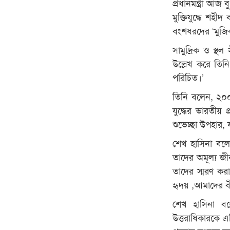
প্রধানমন্ত্রী আ
মুক্তিযুদ্ধে শহ
বংশধরদের ‘মুজিব
সামুদ্রিক ও স্থল
উল্লেখ করে তিনি
পরিচিত।’
তিনি বলেন, ২০০ট
যুদ্ধের ভারতীয় 
শুভেচ্ছা উপহার, 
শেখ হাসিনা বলেন
তাদের অমূল্য জ
তাদের স্মরণ কর
হৃদয় ,আমাদের ব
শেখ হাসিনা বলে
উত্তরাধিকারকে এ