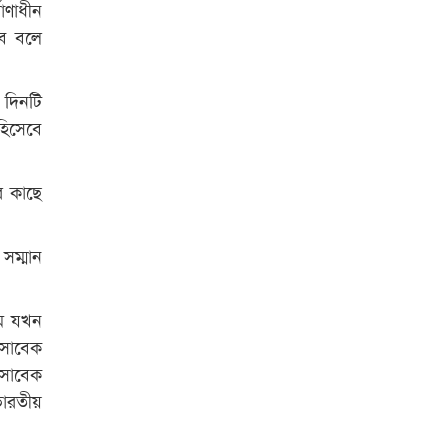
াণাধীন
বে বলে
 দিনটি
হিসেবে
র কাছে
 সম্মান
াম যখন
 সাবেক
 সাবেক
 ভারতীয়