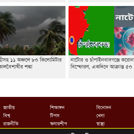
হীসহ ১১ অঞ্চলে ৮০ কিলোমিটার
নাটোর ও চাঁপাইনবাবগঞ্জে করোন
ালবৈশাখীর শঙ্কা
বিস্ফোরণ, একদিনে আক্রান্ত ৫০
জাতীয়
শিক্ষাঙ্গন
বিনোদন
বিশ্ব
টিপস
খেলা
রাজনীতি
স্কলারশীপ
স্বাস্থ্য