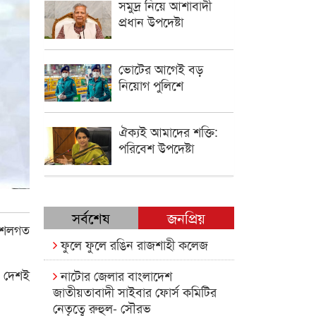
সমুদ্র নিয়ে আশাবাদী
প্রধান উপদেষ্টা
ভোটের আগেই বড়
নিয়োগ পুলিশে
ঐক্যই আমাদের শক্তি:
পরিবেশ উপদেষ্টা
সর্বশেষ
জনপ্রিয়
কৌশলগত
ফুলে ফুলে রঙিন রাজশাহী কলেজ
 দেশই
নাটোর জেলার বাংলাদেশ
জাতীয়তাবাদী সাইবার ফোর্স কমিটির
নেতৃত্বে রুহুল- সৌরভ