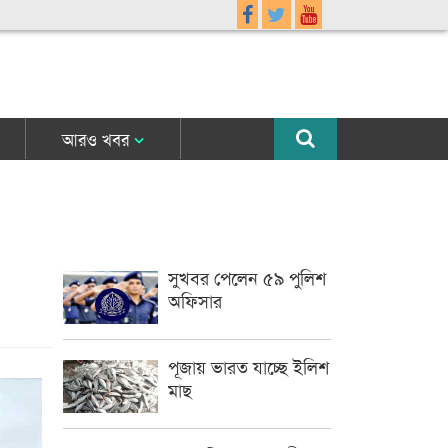
আরও খবর
সুখবর পেলেন ৫৯ পুলিশ
অফিসার
পূজায় ভারত যাচ্ছে ইলিশ
মাছ