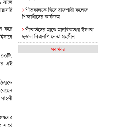
১ সালে
শীতকালকে ঘিরে রাজশাহী কলেজ
সরাসরি
শিক্ষার্থীদের কার্যক্রম
বহন করে
শীতার্তদের মাঝে মানবিকতার উষ্ণতা
ছড়াল বিএনপি নেতা মহসীন
হিসাবে
রাজশাহী কলেজের মিষ্টি বিকেল
সব খবর
১০০টি,
কেমন আছে আমাদের দেশের
দের এই
মধ্যবিত্তরা
রাজশাহী কলেজ ক্যারিয়ার ক্লাবের
যুদ্ধে
নেতৃত্বে ইসমাইল- বিশাল
করেছেন
 সাহসী
রাজশাইন একাডেমির ফল প্রকাশ ও
পুরস্কার বিতরণ
রুষদের
রাজশাহী কলেজের শিক্ষার্থী শাখাওয়াত
র সাথে
পেলেন স্টার এক্সিলেন্স অ্যাওয়ার্ড