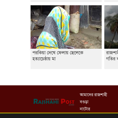
পরকিয়া দেখে ফেলায় ছেলেকে
রাজশা
হত্যাচেষ্ঠায় মা
গতির ক
আমাদের রাজশাহী
বগুড়া
নাটোর