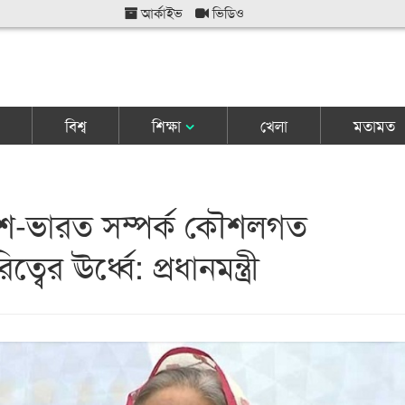
আর্কাইভ
ভিডিও
বিশ্ব
শিক্ষা
খেলা
মতামত
েশ-ভারত সম্পর্ক কৌশলগত
বের ঊর্ধ্বে: প্রধানমন্ত্রী