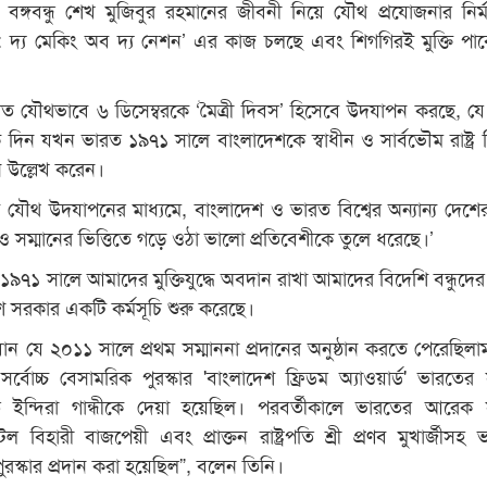
লেন, বঙ্গবন্ধু শেখ মুজিবুর রহমানের জীবনী নিয়ে যৌথ প্রযোজনার নির্ম
: দ্য মেকিং অব দ্য নেশন’ এর কাজ চলছে এবং শিগগিরই মুক্তি পা
ত যৌথভাবে ৬ ডিসেম্বরকে ‘মৈত্রী দিবস’ হিসেবে উদযাপন করছে, যে
িন যখন ভারত ১৯৭১ সালে বাংলাদেশকে স্বাধীন ও সার্বভৌম রাষ্ট্র 
নি উল্লেখ করেন।
 যৌথ উদযাপনের মাধ্যমে, বাংলাদেশ ও ভারত বিশ্বের অন্যান্য দেশে
 ও সম্মানের ভিত্তিতে গড়ে ওঠা ভালো প্রতিবেশীকে তুলে ধরেছে।’
েন, ১৯৭১ সালে আমাদের মুক্তিযুদ্ধে অবদান রাখা আমাদের বিদেশি বন্ধুদের
 সরকার একটি কর্মসূচি শুরু করেছে।
ন যে ২০১১ সালে প্রথম সম্মাননা প্রদানের অনুষ্ঠান করতে পেরেছিল
 সর্বোচ্চ বেসামরিক পুরস্কার 'বাংলাদেশ ফ্রিডম অ্যাওয়ার্ড' ভারতের
্রীমতি ইন্দিরা গান্ধীকে দেয়া হয়েছিল। পরবর্তীকালে ভারতের আরেক
রী অটল বিহারী বাজপেয়ী এবং প্রাক্তন রাষ্ট্রপতি শ্রী প্রণব মুখার্জীসহ
স্কার প্রদান করা হয়েছিল”, বলেন তিনি।