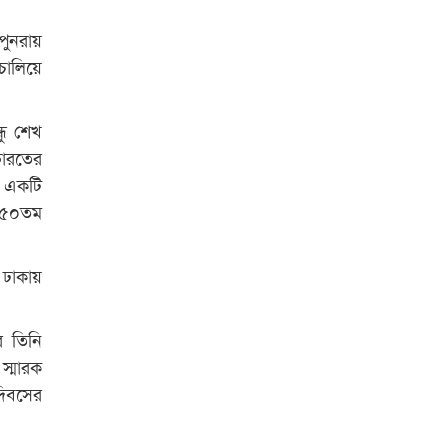
বিশ্ব নদী বিবস উপলক্ষে নদী সুরক্ষায়
 পুনরায়
নাওযাত্রা
চালিয়ে
খেলার মাঠে বানানো হয়েছে গর্ত
ঝুঁকিতে আষাড়িয়াদহর দুই বিদ্যালয়
ধু শেখ
ভারতের
ইসলামের ইতিহাস ও সংস্কৃতি বিভাগের
র একটি
লাইট হাউজ ক্লাবের নেতৃত্ব ইসতিয়াক-
মাহফুজ
র ৫০তম
ডাকসুতে শিবিরের নিরঙ্কুশ জয়
ে ঢাকায়
রাজশাহীতে ট্রাকচাপায় ভ্যানচালক
নিহত
 তিনি
শেষ সময়ে ভোট কারচুরি অভিযোগ
স্মারক
আবিদের
 দিবসের