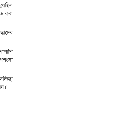
হয়েছিল
িত করা
দ্ধাদের
াশাপাশি
্রশংসা
দিচ্ছা
েন।’