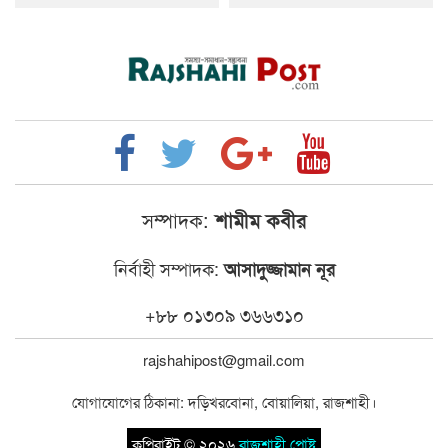
সম্পাদক:
শামীম কবীর
নির্বাহী সম্পাদক:
আসাদুজ্জামান নূর
+৮৮ ০১৩০৯ ৩৬৬৩১০
rajshahipost@gmail.com
যোগাযোগের ঠিকানা: দড়িখরবোনা, বোয়ালিয়া, রাজশাহী।
কপিরাইট © ২০২৬
রাজশাহী পোষ্ট