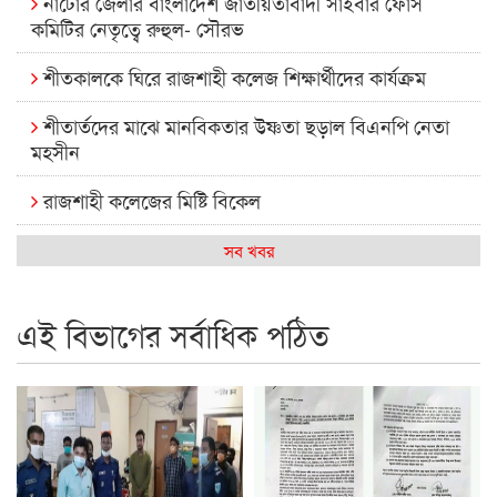
নাটোর জেলার বাংলাদেশ জাতীয়তাবাদী সাইবার ফোর্স
কমিটির নেতৃত্বে রুহুল- সৌরভ
শীতকালকে ঘিরে রাজশাহী কলেজ শিক্ষার্থীদের কার্যক্রম
শীতার্তদের মাঝে মানবিকতার উষ্ণতা ছড়াল বিএনপি নেতা
মহসীন
রাজশাহী কলেজের মিষ্টি বিকেল
কেমন আছে আমাদের দেশের মধ্যবিত্তরা
সব খবর
রাজশাহী কলেজ ক্যারিয়ার ক্লাবের নেতৃত্বে ইসমাইল- বিশাল
এই বিভাগের সর্বাধিক পঠিত
রাজশাইন একাডেমির ফল প্রকাশ ও পুরস্কার বিতরণ
রাজশাহী কলেজের শিক্ষার্থী শাখাওয়াত পেলেন স্টার এক্সিলেন্স
অ্যাওয়ার্ড
বিশ্ব নদী বিবস উপলক্ষে নদী সুরক্ষায় নাওযাত্রা