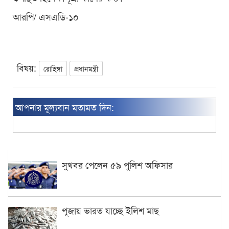
আরপি/ এসএডি-১০
বিষয়:
রোহিঙ্গা
প্রধানমন্ত্রী
আপনার মূল্যবান মতামত দিন:
সুখবর পেলেন ৫৯ পুলিশ অফিসার
পূজায় ভারত যাচ্ছে ইলিশ মাছ