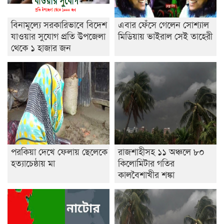
বিনামূল্যে সরকারিভাবে বিদেশ
এবার ফেঁসে গেলেন সোশ্যাল
যাওয়ার সুযোগ প্রতি উপজেলা
মিডিয়ায় ভাইরাল সেই তাহেরী
থেকে ১ হাজার জন
পরকিয়া দেখে ফেলায় ছেলেকে
রাজশাহীসহ ১১ অঞ্চলে ৮০
হত্যাচেষ্ঠায় মা
কিলোমিটার গতির
কালবৈশাখীর শঙ্কা