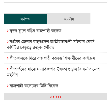
সর্বশেষ
জনপ্রিয়
ফুলে ফুলে রঙিন রাজশাহী কলেজ
নাটোর জেলার বাংলাদেশ জাতীয়তাবাদী সাইবার ফোর্স
কমিটির নেতৃত্বে রুহুল- সৌরভ
শীতকালকে ঘিরে রাজশাহী কলেজ শিক্ষার্থীদের কার্যক্রম
শীতার্তদের মাঝে মানবিকতার উষ্ণতা ছড়াল বিএনপি নেতা
মহসীন
রাজশাহী কলেজের মিষ্টি বিকেল
কেমন আছে আমাদের দেশের মধ্যবিত্তরা
সব খবর
রাজশাহী কলেজ ক্যারিয়ার ক্লাবের নেতৃত্বে ইসমাইল- বিশাল