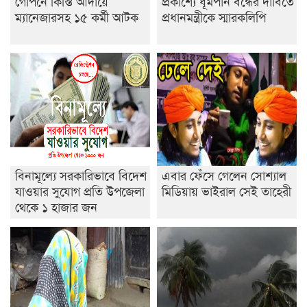
গোপনে কিস্তি আদায়ে
প্রকাশ্যে ধূমপান বন্ধের দাবিতে
ইসলামের ইতিহাস ও সংস্কৃতি বিভাগের লাইট হাউজ ক্লাবের
ম্যানেজারসহ ১৫ কর্মী আটক
প্রধানমন্ত্রীকে স্মারকলিপি
নেতৃত্ব ইসতিয়াক-মাহফুজ
ডাকসুতে শিবিরের নিরঙ্কুশ জয়
রাজশাহীতে ট্রাকচাপায় ভ্যানচালক নিহত
শেষ সময়ে ভোট কারচুরি অভিযোগ আবিদের
বিনামূল্যে সরকারিভাবে বিদেশ
এবার ফেঁসে গেলেন সোশ্যাল
যাওয়ার সুযোগ প্রতি উপজেলা
মিডিয়ায় ভাইরাল সেই তাহেরী
থেকে ১ হাজার জন