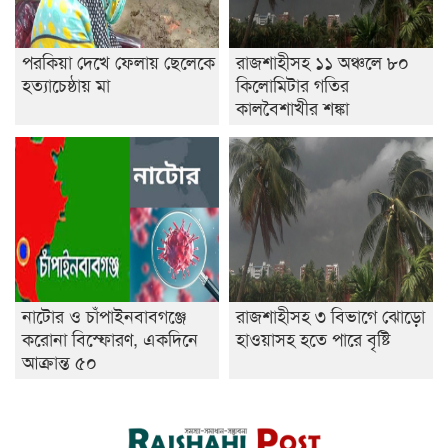
পরকিয়া দেখে ফেলায় ছেলেকে
রাজশাহীসহ ১১ অঞ্চলে ৮০
হত্যাচেষ্ঠায় মা
কিলোমিটার গতির
কালবৈশাখীর শঙ্কা
নাটোর ও চাঁপাইনবাবগঞ্জে
রাজশাহীসহ ৩ বিভাগে ঝোড়ো
করোনা বিস্ফোরণ, একদিনে
হাওয়াসহ হতে পারে বৃষ্টি
আক্রান্ত ৫০