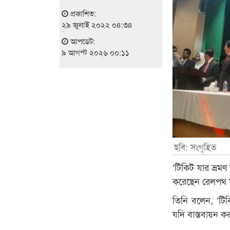
প্রকাশিত:
২৯ জুলাই ২০২২ ০৪:৩৪
আপডেট:
৯ আগস্ট ২০২৬ ০০:১১
ছবি: সংগৃহিত
‘টিকিট যার ভ্রম
করেছেন রেলপথ মন
তিনি বলেন, ‘টি
যদি বাস্তবায়ন ক