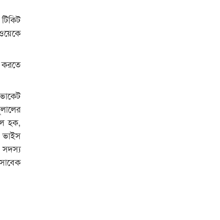
বিশ্ব নদী বিবস উপলক্ষে নদী সুরক্ষায়
 টিকিট
নাওযাত্রা
লওয়েকে
।
খেলার মাঠে বানানো হয়েছে গর্ত
ঝুঁকিতে আষাড়িয়াদহর দুই বিদ্যালয়
ধ করতে
ইসলামের ইতিহাস ও সংস্কৃতি বিভাগের
লাইট হাউজ ক্লাবের নেতৃত্ব ইসতিয়াক-
ডভোকেট
মাহফুজ
ুলালের
ুল হক,
ডাকসুতে শিবিরের নিরঙ্কুশ জয়
ক ভাইস
রাজশাহীতে ট্রাকচাপায় ভ্যানচালক
 সদস্য
নিহত
 সাবেক
শেষ সময়ে ভোট কারচুরি অভিযোগ
আবিদের