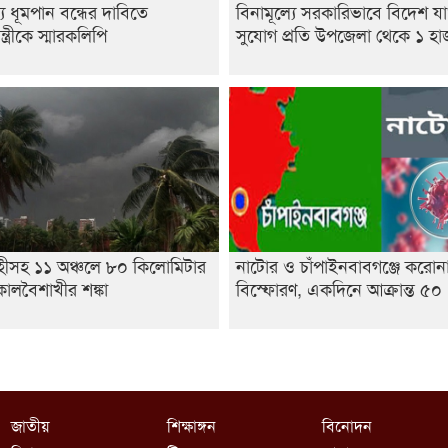
্যে ধূমপান বন্ধের দাবিতে
বিনামূল্যে সরকারিভাবে বিদেশ য
ন্ত্রীকে স্মারকলিপি
সুযোগ প্রতি উপজেলা থেকে ১ হ
হীসহ ১১ অঞ্চলে ৮০ কিলোমিটার
নাটোর ও চাঁপাইনবাবগঞ্জে করোন
ালবৈশাখীর শঙ্কা
বিস্ফোরণ, একদিনে আক্রান্ত ৫০
জাতীয়
শিক্ষাঙ্গন
বিনোদন