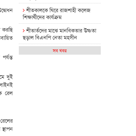
শীতকালকে ঘিরে রাজশাহী কলেজ
দ্বোধন
শিক্ষার্থীদের কার্যক্রম
া করছি
শীতার্তদের মাঝে মানবিকতার উষ্ণতা
ছড়াল বিএনপি নেতা মহসীন
্তবায়িত
রাজশাহী কলেজের মিষ্টি বিকেল
সব খবর
র্যন্ত
কেমন আছে আমাদের দেশের
মধ্যবিত্তরা
মে দুই
রাজশাহী কলেজ ক্যারিয়ার ক্লাবের
ললাইনই
নেতৃত্বে ইসমাইল- বিশাল
থক রেল
রাজশাইন একাডেমির ফল প্রকাশ ও
পুরস্কার বিতরণ
 রেলের
রাজশাহী কলেজের শিক্ষার্থী শাখাওয়াত
স্থাপন
পেলেন স্টার এক্সিলেন্স অ্যাওয়ার্ড