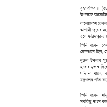
বৃহস্পতিবার (
উপলক্ষে আয়োজিত
বাংলাদেশে রেললা
আগামী জুনের মধ্য
হলে ফরিদপুর-রাজব
তিনি বলেন, রেলব
রেললাইন ছিল, স
নূরুল ইসলাম স
হাজার ৫০০ কিল
যদি না থাকে, তা
মন্ত্রণালয় গঠন 
তিনি বলেন, মা
সবকিছু ধ্বংস কর