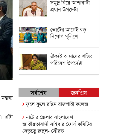
সমুদ্র নিয়ে আশাবাদী
প্রধান উপদেষ্টা
ভোটের আগেই বড়
নিয়োগ পুলিশে
ঐক্যই আমাদের শক্তি:
পরিবেশ উপদেষ্টা
সর্বশেষ
জনপ্রিয়
ন্তব্য
ফুলে ফুলে রঙিন রাজশাহী কলেজ
া। এটা
নাটোর জেলার বাংলাদেশ
জাতীয়তাবাদী সাইবার ফোর্স কমিটির
নেতৃত্বে রুহুল- সৌরভ