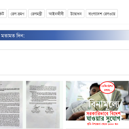
কিট
রেল ভ্রমণ
রেলমন্ত্রী
আইনজীবী
উদ্বোধন
বাংলাদেশ রেলওয়ে
ন মতামত দিন: