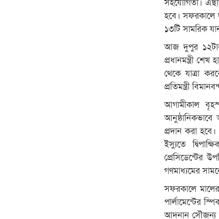
সহযোগিতা। এছাড়া
হবে। সফরকালে দক্
১৩টি সামরিক যা
আজ দুপুর ১২টা
প্রধানমন্ত্রী শ
থেকে যাত্রা করব
প্রতিমন্ত্রী বিমানব
আগামীকাল বৃহস্প
আনুষ্ঠানিকভাবে
প্রদান করা হবে। এক
ইস্যুতে দ্বিপা
প্রেসিডেন্টের উপ
গণমাধ্যমের সাম
সফরকালে মালের হ
পার্লামেন্টের স
আদনান সৌজন্য সাক