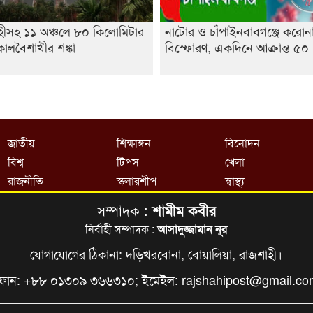
হীসহ ১১ অঞ্চলে ৮০ কিলোমিটার
নাটোর ও চাঁপাইনবাবগঞ্জে করোন
ালবৈশাখীর শঙ্কা
বিস্ফোরণ, একদিনে আক্রান্ত ৫০
জাতীয়
শিক্ষাঙ্গন
বিনোদন
বিশ্ব
টিপস
খেলা
রাজনীতি
স্কলারশীপ
স্বাস্থ্য
সম্পাদক :
শামীম কবীর
নির্বাহী সম্পাদক :
আসাদুজ্জামান নূর
যোগাযোগের ঠিকানা: দড়িখরবোনা, বোয়ালিয়া, রাজশাহী।
ফোন: +৮৮ ০১৩০৯ ৩৬৬৩১০; ইমেইল:
rajshahipost@gmail.c