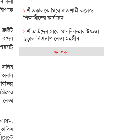
য়ন করা
দ্বীপকে
শীতকালকে ঘিরে রাজশাহী কলেজ
শিক্ষার্থীদের কার্যক্রম
ফ্লাইট
শীতার্তদের মাঝে মানবিকতার উষ্ণতা
 বন্দর
ছড়াল বিএনপি নেতা মহসীন
াষ্ট্র
রাজশাহী কলেজের মিষ্টি বিকেল
সব খবর
কেমন আছে আমাদের দেশের
ম সলিহ
মধ্যবিত্তরা
ব অনার
বিভিন্ন
রাজশাহী কলেজ ক্যারিয়ার ক্লাবের
্বীপের
নেতৃত্বে ইসমাইল- বিশাল
ুই নেতা
রাজশাইন একাডেমির ফল প্রকাশ ও
পুরস্কার বিতরণ
নাসিম,
রাজশাহী কলেজের শিক্ষার্থী শাখাওয়াত
ুতাসিম
পেলেন স্টার এক্সিলেন্স অ্যাওয়ার্ড
ামেন্টে