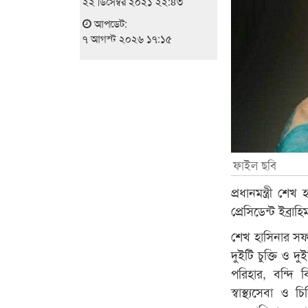
২২ ডিসেম্বর ২০২১ ২২:৪৩
আপডেট:
৭ আগস্ট ২০২৬ ১৭:১৫
ফাইল ছবি
প্রধানমন্ত্রী শ
প্রেসিডেন্ট ইব্র
শেখ হাসিনার সফরক
দুইটি চুক্তি ও দু
পরিহার, বন্দি 
স্বাস্থ্যসেবা ও