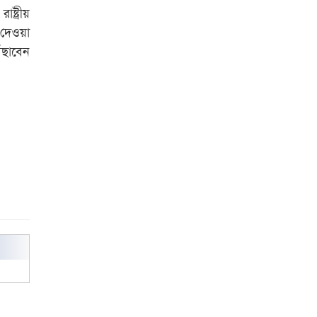
্ট্রীয়
বিশ্ব নদী বিবস উপলক্ষে নদী সুরক্ষায়
 দেওয়া
নাওযাত্রা
ৗঁছাবেন
খেলার মাঠে বানানো হয়েছে গর্ত
ঝুঁকিতে আষাড়িয়াদহর দুই বিদ্যালয়
ইসলামের ইতিহাস ও সংস্কৃতি বিভাগের
লাইট হাউজ ক্লাবের নেতৃত্ব ইসতিয়াক-
মাহফুজ
ডাকসুতে শিবিরের নিরঙ্কুশ জয়
রাজশাহীতে ট্রাকচাপায় ভ্যানচালক
নিহত
শেষ সময়ে ভোট কারচুরি অভিযোগ
আবিদের