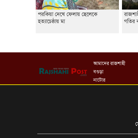
পরকিয়া দেখে ফেলায় ছেলেকে
রাজশা
হত্যাচেষ্ঠায় মা
গতির ক
আমাদের রাজশাহী
বগুড়া
নাটোর