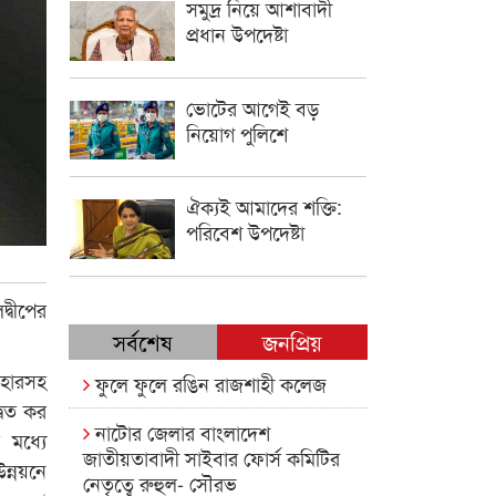
সমুদ্র নিয়ে আশাবাদী
প্রধান উপদেষ্টা
ভোটের আগেই বড়
নিয়োগ পুলিশে
ঐক্যই আমাদের শক্তি:
পরিবেশ উপদেষ্টা
্বীপের
সর্বশেষ
জনপ্রিয়
রিহারসহ
ফুলে ফুলে রঙিন রাজশাহী কলেজ
্বৈত কর
নাটোর জেলার বাংলাদেশ
 মধ্যে
জাতীয়তাবাদী সাইবার ফোর্স কমিটির
ন্নয়নে
নেতৃত্বে রুহুল- সৌরভ