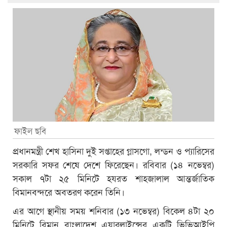
ফাইল ছবি
প্রধানমন্ত্রী শেখ হাসিনা দুই সপ্তাহের গ্লাসগো, লন্ডন ও প্যারিসের
সরকারি সফর শেষে দেশে ফিরেছেন। রবিবার (১৪ নভেম্বর)
সকাল ৭টা ২৫ মিনিটে হযরত শাহজালাল আন্তর্জাতিক
বিমানবন্দরে অবতরণ করেন তিনি।
এর আগে স্থানীয় সময় শনিবার (১৩ নভেম্বর) বিকেল ৪টা ২০
মিনিটে বিমান বাংলাদেশ এয়ারলাইন্সের একটি ভিভিআইপি