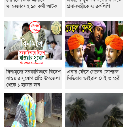
ইসলামের ইতিহাস ও সংস্কৃতি বিভাগের লাইট হাউজ ক্লাবের
ম্যানেজারসহ ১৫ কর্মী আটক
প্রধানমন্ত্রীকে স্মারকলিপি
নেতৃত্ব ইসতিয়াক-মাহফুজ
ডাকসুতে শিবিরের নিরঙ্কুশ জয়
রাজশাহীতে ট্রাকচাপায় ভ্যানচালক নিহত
শেষ সময়ে ভোট কারচুরি অভিযোগ আবিদের
বিনামূল্যে সরকারিভাবে বিদেশ
এবার ফেঁসে গেলেন সোশ্যাল
যাওয়ার সুযোগ প্রতি উপজেলা
মিডিয়ায় ভাইরাল সেই তাহেরী
থেকে ১ হাজার জন