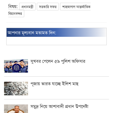
বিষয়:
প্রধানমন্ত্রী
সরকারি সফর
শাহজালাল আন্তর্জাতিক
বিমানবন্দর
আপনার মূল্যবান মতামত দিন:
সুখবর পেলেন ৫৯ পুলিশ অফিসার
পূজায় ভারত যাচ্ছে ইলিশ মাছ
সমুদ্র নিয়ে আশাবাদী প্রধান উপদেষ্টা