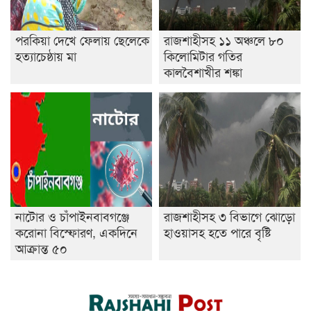
পরকিয়া দেখে ফেলায় ছেলেকে
রাজশাহীসহ ১১ অঞ্চলে ৮০
হত্যাচেষ্ঠায় মা
কিলোমিটার গতির
কালবৈশাখীর শঙ্কা
নাটোর ও চাঁপাইনবাবগঞ্জে
রাজশাহীসহ ৩ বিভাগে ঝোড়ো
করোনা বিস্ফোরণ, একদিনে
হাওয়াসহ হতে পারে বৃষ্টি
আক্রান্ত ৫০