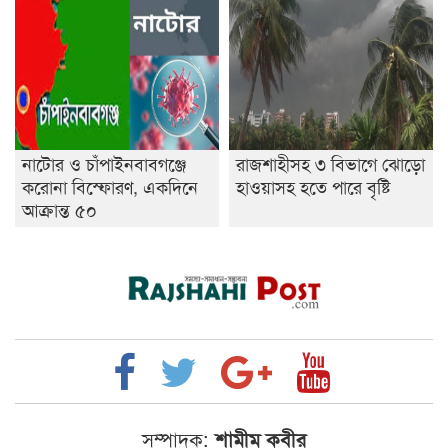
নাটোর ও চাঁপাইনবাবগঞ্জে
রাজশাহীসহ ৩ বিভাগে ঝোড়ো
করোনা বিস্ফোরণ, একদিনে
হাওয়াসহ হতে পারে বৃষ্টি
আক্রান্ত ৫০
সম্পাদক:
শামীম কবীর