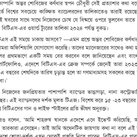
কোম্পানি অন্তর শোবিজের কর্ণধার স্বপন চৌধুরী সেই প্রত্যাশার কথা 
হূর্তে বিশ্বের সবচেয়ে কাঙ্ক্ষিত ব্যাচেলরদের তালিকাতেও তারাই রয়েছ
ই খবরের সাথে সাথে নিজেদের চোখ যে বিষ্ময়ে ওপরে তুলবেন তাতে 
তু বিটিএস-এর ওয়ার্ল্ড ট্যুরের তালিকা ২০২৪ পর্যন্ত বুকড।
িএস এই সময়ে ঢাকায় আসবে? —এমন প্রশ্নে অন্তর শোবিজের কর্ণধার
আমরা অফিশিয়ালি যোগাযোগ করেছি। তাদের ম্যানেজারের সাথেও কথা 
ের প্রথমভাগে একটি সময় বের করবেন বলে জানিয়েছেন এবং বাংল
র্টফোলিও, এদেশে বিটিএস-এর ক্রেজ সম্পর্কে জেনেই তারা ২০২
বছরের শেষদিকে তারিখ চূড়ান্ত হলে তা গণমাধ্যমসহ সকলের কাছে
ো।’
 নিজেদের জনপ্রিয়তার পাশাপাশি ব্যান্ডের ভাঙাগড়া, নানা কন্ট্রোভা
বছর। এই ব্যান্ডদলের দর্শক মূলত টিএজ। বিশেষ করে ১৫ -২৩ বছরের
বে বিটিএসের গান ও লাইফ স্টাইলের প্রতি ভীষণ অনুরক্ত।
 আরও বলেন, ‘আমি শাহরুখ খানকে এদেশে এনে ইভেন্ট করিয়েছি,
যাত তারকারা এসেছেন। তাই আমি অথেনটিক জায়গায় কথা না বলে এই 
দেশে শ্রোতা-দর্শক এখন থেকেই প্রস্তুতি নিতে পারেন, বিটিএস-এর পারফ