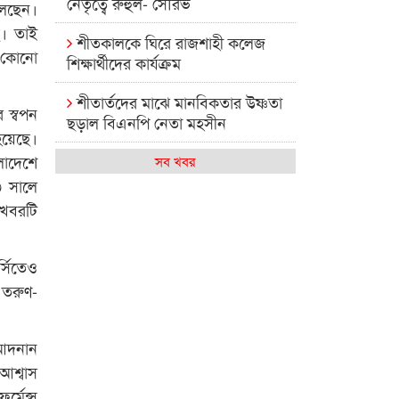
নেতৃত্বে রুহুল- সৌরভ
বলেছেন।
ে। তাই
শীতকালকে ঘিরে রাজশাহী কলেজ
কোনো
শিক্ষার্থীদের কার্যক্রম
শীতার্তদের মাঝে মানবিকতার উষ্ণতা
 স্বপন
ছড়াল বিএনপি নেতা মহসীন
হয়েছে।
াদেশে
রাজশাহী কলেজের মিষ্টি বিকেল
সব খবর
৩ সালে
কেমন আছে আমাদের দেশের
 খবরটি
মধ্যবিত্তরা
রাজশাহী কলেজ ক্যারিয়ার ক্লাবের
র্সিতেও
নেতৃত্বে ইসমাইল- বিশাল
 তরুণ-
রাজশাইন একাডেমির ফল প্রকাশ ও
পুরস্কার বিতরণ
 আদনান
আশ্বাস
রাজশাহী কলেজের শিক্ষার্থী শাখাওয়াত
র্মেন্স