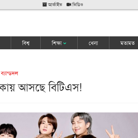
আর্কাইভ
ভিডিও
বিশ্ব
শিক্ষা
খেলা
মতামত
 ব্যান্ডদল
াকায় আসছে বিটিএস!