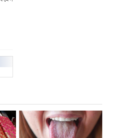
পেলেন স্টার এক্সিলেন্স অ্যাওয়ার্ড
বিশ্ব নদী বিবস উপলক্ষে নদী সুরক্ষায়
নাওযাত্রা
খেলার মাঠে বানানো হয়েছে গর্ত
ঝুঁকিতে আষাড়িয়াদহর দুই বিদ্যালয়
ইসলামের ইতিহাস ও সংস্কৃতি বিভাগের
লাইট হাউজ ক্লাবের নেতৃত্ব ইসতিয়াক-
মাহফুজ
ডাকসুতে শিবিরের নিরঙ্কুশ জয়
রাজশাহীতে ট্রাকচাপায় ভ্যানচালক
নিহত
শেষ সময়ে ভোট কারচুরি অভিযোগ
আবিদের