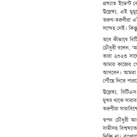
প্রখ্যাত ইভেন্ট 
উল্লেখ্য, এই মু
তরুণ-তরুণীরা এ
সন্দেহ নেই। কিন্
তবে কীভাবে বিট
চৌধুরী বলেন, ‘
তারা ২০২৩ সাল
আমার কাজের পো
আসবেন। আমরা এ 
পৌঁছে দিতে পারব
উল্লেখ্য, বিটিএস
মুখর থাকে সারা
তরুণীরা সারাবিশ্
স্বপন চৌধুরী
সামীসহ বিশ্বখ্
দিচ্ছি না। বাংলা