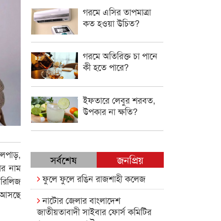
গরমে এসির তাপমাত্রা
কত হওয়া উচিত?
গরমে অতিরিক্ত চা পানে
কী হতে পারে?
ইফতারে লেবুর শরবত,
উপকার না ক্ষতি?
লপাড়,
সর্বশেষ
জনপ্রিয়
ার নাম
ফুলে ফুলে রঙিন রাজশাহী কলেজ
 রিলিজ
ে আসছে
নাটোর জেলার বাংলাদেশ
জাতীয়তাবাদী সাইবার ফোর্স কমিটির