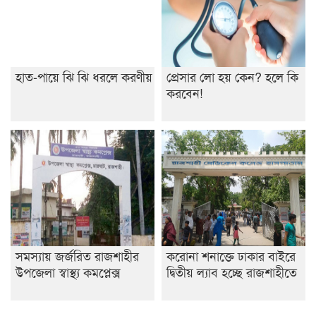
হাত-পায়ে ঝি ঝি ধরলে করণীয়
প্রেসার লো হয় কেন? হলে কি
করবেন!
সমস্যায় জর্জরিত রাজশাহীর
করোনা শনাক্তে ঢাকার বাইরে
উপজেলা স্বাস্থ্য কমপ্লেক্স
দ্বিতীয় ল্যাব হচ্ছে রাজশাহীতে