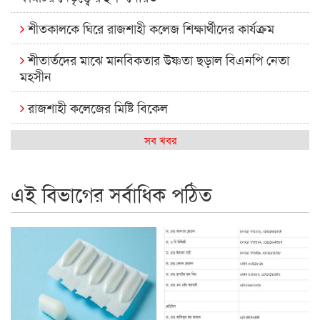
শীতকালকে ঘিরে রাজশাহী কলেজ শিক্ষার্থীদের কার্যক্রম
শীতার্তদের মাঝে মানবিকতার উষ্ণতা ছড়াল বিএনপি নেতা
মহসীন
রাজশাহী কলেজের মিষ্টি বিকেল
কেমন আছে আমাদের দেশের মধ্যবিত্তরা
সব খবর
রাজশাহী কলেজ ক্যারিয়ার ক্লাবের নেতৃত্বে ইসমাইল- বিশাল
এই বিভাগের সর্বাধিক পঠিত
রাজশাইন একাডেমির ফল প্রকাশ ও পুরস্কার বিতরণ
রাজশাহী কলেজের শিক্ষার্থী শাখাওয়াত পেলেন স্টার এক্সিলেন্স
অ্যাওয়ার্ড
বিশ্ব নদী বিবস উপলক্ষে নদী সুরক্ষায় নাওযাত্রা
খেলার মাঠে বানানো হয়েছে গর্ত ঝুঁকিতে আষাড়িয়াদহর দুই