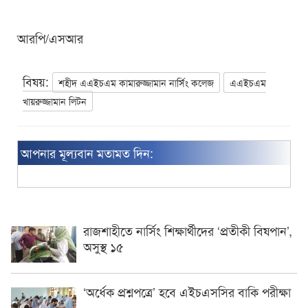
আরপি/এসআর
বিষয়:
শহীদ এএইচএম কামারুজ্জামান নার্সিং কলেজ
এএইচএম
খায়রুজ্জামান লিটন
আপনার মূল্যবান মতামত দিন:
রাজশাহীতে নার্সিং শিক্ষার্থীদের ‘প্রতীকী বিষপান’,
অসুস্থ ১৫
‘অর্ধেক প্রশ্নপত্রে’ হবে এইচএসসির বাকি পরীক্ষা