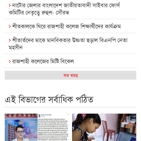
নাটোর জেলার বাংলাদেশ জাতীয়তাবাদী সাইবার ফোর্স
কমিটির নেতৃত্বে রুহুল- সৌরভ
শীতকালকে ঘিরে রাজশাহী কলেজ শিক্ষার্থীদের কার্যক্রম
শীতার্তদের মাঝে মানবিকতার উষ্ণতা ছড়াল বিএনপি নেতা
মহসীন
রাজশাহী কলেজের মিষ্টি বিকেল
কেমন আছে আমাদের দেশের মধ্যবিত্তরা
সব খবর
রাজশাহী কলেজ ক্যারিয়ার ক্লাবের নেতৃত্বে ইসমাইল- বিশাল
এই বিভাগের সর্বাধিক পঠিত
রাজশাইন একাডেমির ফল প্রকাশ ও পুরস্কার বিতরণ
রাজশাহী কলেজের শিক্ষার্থী শাখাওয়াত পেলেন স্টার এক্সিলেন্স
অ্যাওয়ার্ড
বিশ্ব নদী বিবস উপলক্ষে নদী সুরক্ষায় নাওযাত্রা