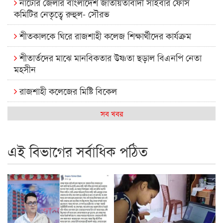
নাটোর জেলার বাংলাদেশ জাতীয়তাবাদী সাইবার ফোর্স
কমিটির নেতৃত্বে রুহুল- সৌরভ
শীতকালকে ঘিরে রাজশাহী কলেজ শিক্ষার্থীদের কার্যক্রম
শীতার্তদের মাঝে মানবিকতার উষ্ণতা ছড়াল বিএনপি নেতা
মহসীন
রাজশাহী কলেজের মিষ্টি বিকেল
কেমন আছে আমাদের দেশের মধ্যবিত্তরা
সব খবর
রাজশাহী কলেজ ক্যারিয়ার ক্লাবের নেতৃত্বে ইসমাইল- বিশাল
এই বিভাগের সর্বাধিক পঠিত
রাজশাইন একাডেমির ফল প্রকাশ ও পুরস্কার বিতরণ
রাজশাহী কলেজের শিক্ষার্থী শাখাওয়াত পেলেন স্টার এক্সিলেন্স
অ্যাওয়ার্ড
বিশ্ব নদী বিবস উপলক্ষে নদী সুরক্ষায় নাওযাত্রা