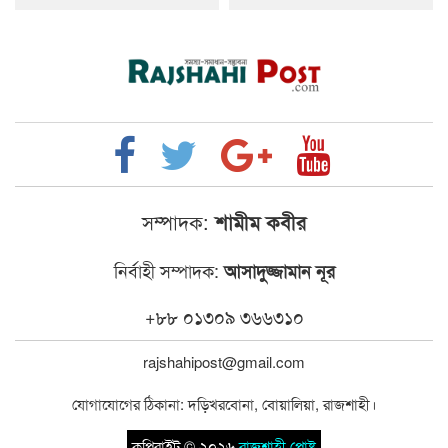
সম্পাদক:
শামীম কবীর
নির্বাহী সম্পাদক:
আসাদুজ্জামান নূর
+৮৮ ০১৩০৯ ৩৬৬৩১০
rajshahipost@gmail.com
যোগাযোগের ঠিকানা: দড়িখরবোনা, বোয়ালিয়া, রাজশাহী।
কপিরাইট © ২০২৬
রাজশাহী পোষ্ট