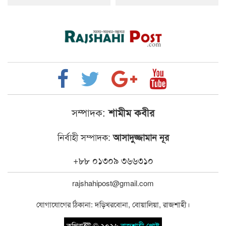
সম্পাদক:
শামীম কবীর
নির্বাহী সম্পাদক:
আসাদুজ্জামান নূর
+৮৮ ০১৩০৯ ৩৬৬৩১০
rajshahipost@gmail.com
যোগাযোগের ঠিকানা: দড়িখরবোনা, বোয়ালিয়া, রাজশাহী।
কপিরাইট © ২০২৬
রাজশাহী পোষ্ট