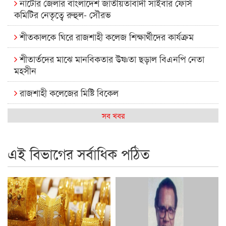
নাটোর জেলার বাংলাদেশ জাতীয়তাবাদী সাইবার ফোর্স
কমিটির নেতৃত্বে রুহুল- সৌরভ
শীতকালকে ঘিরে রাজশাহী কলেজ শিক্ষার্থীদের কার্যক্রম
শীতার্তদের মাঝে মানবিকতার উষ্ণতা ছড়াল বিএনপি নেতা
মহসীন
রাজশাহী কলেজের মিষ্টি বিকেল
কেমন আছে আমাদের দেশের মধ্যবিত্তরা
সব খবর
রাজশাহী কলেজ ক্যারিয়ার ক্লাবের নেতৃত্বে ইসমাইল- বিশাল
এই বিভাগের সর্বাধিক পঠিত
রাজশাইন একাডেমির ফল প্রকাশ ও পুরস্কার বিতরণ
রাজশাহী কলেজের শিক্ষার্থী শাখাওয়াত পেলেন স্টার এক্সিলেন্স
অ্যাওয়ার্ড
বিশ্ব নদী বিবস উপলক্ষে নদী সুরক্ষায় নাওযাত্রা