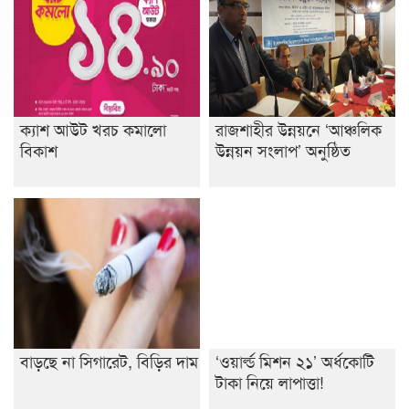
ক্যাশ আউট খরচ কমালো
রাজশাহীর উন্নয়নে ‘আঞ্চলিক
বিকাশ
উন্নয়ন সংলাপ’ অনুষ্ঠিত
বাড়ছে না সিগারেট, বিড়ির দাম
‘ওয়ার্ল্ড মিশন ২১’ অর্ধকোটি
টাকা নিয়ে লাপাত্তা!