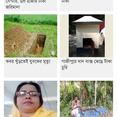
সেন্টার, ৬০ হাজার টাকা
টাকা
জরিমানা
কবর খুঁড়তেই যুবকের মৃত্যু
গাজীপুরে দান বাক্স ভেঙে টাকা
চুরি