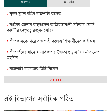
সর্বশেষ
জনপ্রিয়
ফুলে ফুলে রঙিন রাজশাহী কলেজ
নাটোর জেলার বাংলাদেশ জাতীয়তাবাদী সাইবার ফোর্স
কমিটির নেতৃত্বে রুহুল- সৌরভ
শীতকালকে ঘিরে রাজশাহী কলেজ শিক্ষার্থীদের কার্যক্রম
শীতার্তদের মাঝে মানবিকতার উষ্ণতা ছড়াল বিএনপি নেতা
মহসীন
রাজশাহী কলেজের মিষ্টি বিকেল
কেমন আছে আমাদের দেশের মধ্যবিত্তরা
সব খবর
রাজশাহী কলেজ ক্যারিয়ার ক্লাবের নেতৃত্বে ইসমাইল- বিশাল
এই বিভাগের সর্বাধিক পঠিত
রাজশাইন একাডেমির ফল প্রকাশ ও পুরস্কার বিতরণ