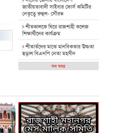
জাতীয়তাবাদী সাইবার ফোর্স কমিটির
নেতৃত্বে রুহুল- সৌরভ
শীতকালকে ঘিরে রাজশাহী কলেজ
শিক্ষার্থীদের কার্যক্রম
শীতার্তদের মাঝে মানবিকতার উষ্ণতা
ছড়াল বিএনপি নেতা মহসীন
রাজশাহী কলেজের মিষ্টি বিকেল
সব খবর
কেমন আছে আমাদের দেশের
মধ্যবিত্তরা
রাজশাহী কলেজ ক্যারিয়ার ক্লাবের
নেতৃত্বে ইসমাইল- বিশাল
রাজশাইন একাডেমির ফল প্রকাশ ও
পুরস্কার বিতরণ