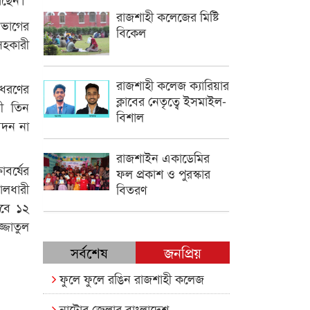
রাজশাহী কলেজের মিষ্টি
িভাগের
বিকেল
সহকারী
রাজশাহী কলেজ ক্যারিয়ার
 ধরণের
ক্লাবের নেতৃত্বে ইসমাইল-
ী তিন
বিশাল
েদন না
রাজশাইন একাডেমির
াবর্ষের
ফল প্রকাশ ও পুরস্কার
োলধারী
বিতরণ
তবে ১২
্জাতুল
সর্বশেষ
জনপ্রিয়
ফুলে ফুলে রঙিন রাজশাহী কলেজ
নাটোর জেলার বাংলাদেশ