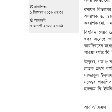
প্রকাশিত:
রসায়ন বিভাগের 
১ ডিসেম্বর ২০১৯ ০৭:৩৪
অধ্যাপক ড. স্বজ
আপডেট:
অধ্যাপক মো. এম
৭ আগস্ট ২০২৬ ২০:৪৯
বিশ্ববিদ্যালেয়র
খবর এসেছে তাই
কার্যদিবসের মধ্
পাওয়া পর্যন্ত ‘বি
উল্লেখ্য, গত ৮ ন
স্নাতক প্রথম বর
সাজ্জাতুল ইসলাম
নভেম্বর প্রকাশ
ইসলাম ‘বি’ ইউন
আরপি/ এএস