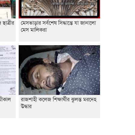
রাজশাহী কলেজের শিক্ষার্থী শাখাওয়াত
পেলেন স্টার এক্সিলেন্স অ্যাওয়ার্ড
ছাত্রীর
মেসভাড়ার সর্বশেষ সিদ্ধান্তে যা জানালো
বিশ্ব নদী বিবস উপলক্ষে নদী সুরক্ষায়
মেস মালিকরা
নাওযাত্রা
খেলার মাঠে বানানো হয়েছে গর্ত
ঝুঁকিতে আষাড়িয়াদহর দুই বিদ্যালয়
ইসলামের ইতিহাস ও সংস্কৃতি বিভাগের
লাইট হাউজ ক্লাবের নেতৃত্ব ইসতিয়াক-
মাহফুজ
ডাকসুতে শিবিরের নিরঙ্কুশ জয়
ামীকাল
রাজশাহী কলেজ শিক্ষার্থীর ঝুলন্ত মরদেহ
উদ্ধার
রাজশাহীতে ট্রাকচাপায় ভ্যানচালক
নিহত
শেষ সময়ে ভোট কারচুরি অভিযোগ
আবিদের