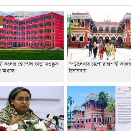
হী কলেজ হোস্টেল ভাড়া মওকুফ
‘পড়ালেখার চাপে’ রাজশাহী কলেজ 
অধ্যক্ষ
চিরবিদায়