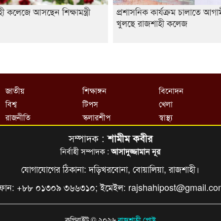
ী কলেজে আসছেন শিক্ষামন্ত্রী
প্রশাসনিক কার্যক্রম চালাতে আগ
খুলছে রাজশাহী কলেজ
জাতীয়
শিক্ষাঙ্গন
বিনোদন
বিশ্ব
টিপস
খেলা
রাজনীতি
স্কলারশীপ
স্বাস্থ্য
সম্পাদক :
শামীম কবীর
নির্বাহী সম্পাদক :
আসাদুজ্জামান নূর
যোগাযোগের ঠিকানা: দড়িখরবোনা, বোয়ালিয়া, রাজশাহী।
ফোন: +৮৮ ০১৩০৯ ৩৬৬৩১০; ইমেইল:
rajshahipost@gmail.c
কপিরাইট © ২০২৬
রাজশাহী পোষ্ট