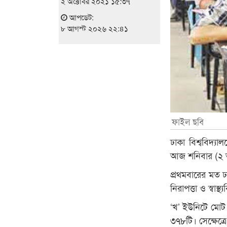
২ অক্টোবর ২০২১ ১৫:৩৭
আপডেট:
৮ আগস্ট ২০২৬ ২২:৪১
ফাইল ছবি
ঢাকা বিশ্ববিদ্য
আজ শনিবার (২ অক
প্রথমবারের মত ঢ
নিরাপত্তা ও স্বাস্
‘খ’ ইউনিটে মো
৩৭৮টি। সেক্ষেত