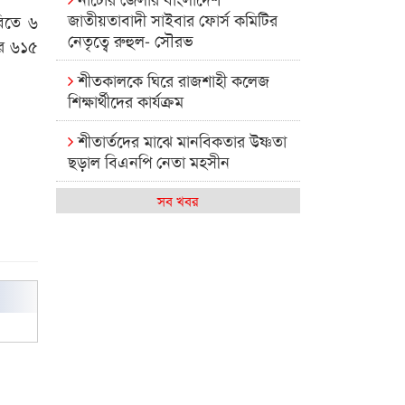
জাতীয়তাবাদী সাইবার ফোর্স কমিটির
বিতে ৬
নেতৃত্বে রুহুল- সৌরভ
ার ৬১৫
শীতকালকে ঘিরে রাজশাহী কলেজ
শিক্ষার্থীদের কার্যক্রম
শীতার্তদের মাঝে মানবিকতার উষ্ণতা
ছড়াল বিএনপি নেতা মহসীন
রাজশাহী কলেজের মিষ্টি বিকেল
সব খবর
কেমন আছে আমাদের দেশের
মধ্যবিত্তরা
রাজশাহী কলেজ ক্যারিয়ার ক্লাবের
নেতৃত্বে ইসমাইল- বিশাল
রাজশাইন একাডেমির ফল প্রকাশ ও
পুরস্কার বিতরণ