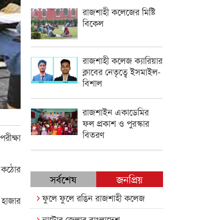
রাজশাহী কলেজের মিষ্টি
বিকেল
রাজশাহী কলেজ ক্যারিয়ার
ক্লাবের নেতৃত্বে ইসমাইল-
বিশাল
রাজশাইন একাডেমির
ফল প্রকাশ ও পুরস্কার
বিতরণ
রীক্ষা
। কঠোর
সর্বশেষ
জনপ্রিয়
ফুলে ফুলে রঙিন রাজশাহী কলেজ
 হাজার
নাটোর জেলার বাংলাদেশ